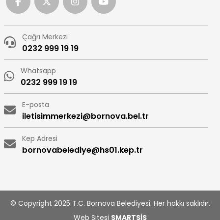
Çağrı Merkezi
0232 999 19 19
Whatsapp
0232 999 19 19
E-posta
iletisimmerkezi@bornova.bel.tr
Kep Adresi
bornovabelediye@hs01.kep.tr
© Copyright 2025 T.C. Bornova Belediyesi. Her hakkı saklıdır.
Web Sitesi
SMARTSİS