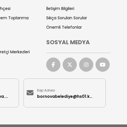
ihçesi
İletişim Bilgileri
prem Toplanma
Sıkça Sorulan Sorular
Önemli Telefonlar
SOSYAL MEDYA
retçi Merkezleri
Kep Adresi
iletisimmerkezi@bornova.bel.tr
bornovabelediye@hs01.kep.tr