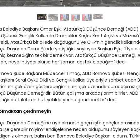
a Belediye Başkanı Ömer Eşki, Atatürkçü Düşünce Derneği (ADD)
 Şubesi Gençlik Kolları ile Dramalılar Köşkü Kent Arşivi ve Müzesi’
eldi. Atatürkçü bir ailede doğduğunu ve CHP’nin gençlik kollarınd
çü Düşünce Derneği’nde yetiştiğini söyleyen Başkan Eşki, “Üye 
i hiç kesmediğim tek bir dernek var, Atatürkçü Düşünce Derneği. 
n, neye ihtiyacı olursa her zaman destek olacağım” dedi.
rnova Şube Başkanı Mübeccel Timaç, ADD Bornova Şubesi Gençl
 Başkanı Seral Öykü Dikli ve Gençlik Kolları üyeleriyle sohbet eden
Bizim en çok özen göstereceğimiz, en çok üzerinde duracağımız ş
çü Düşünce Derneği’dir. Bütün çalışma arkadaşlarım bilirler. ADD 
tiğinde talebi en hızlı şekilde yerine getirilecektir” dedi.
 olmaktan çekinmeyin
kçü Düşünce Derneği’ne üye olmanın geçmişte gençler arasında
işe gerebilir miyim” endişelerine neden olduğunu söyleyen Başk
dişeniz olmasın, bakın ben Bornova Belediye Başkanı oldum. Türki