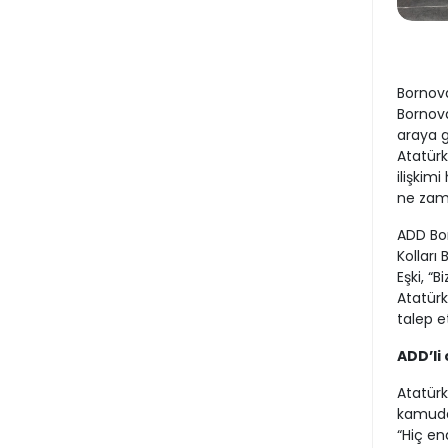
Bornov
Bornova
araya g
Atatürk
ilişkim
ne zama
ADD Bo
Kolları
Eşki, “
Atatürk
talep et
ADD’li
Atatür
kamuda 
“Hiç en