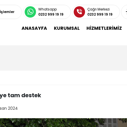
Whatsapp
Çağrı Merkezi
 İşlemler
0232 999 19 19
0232 999 19 19
ANASAYFA
KURUMSAL
HİZMETLERİMİZ
ye tam destek
isan 2024