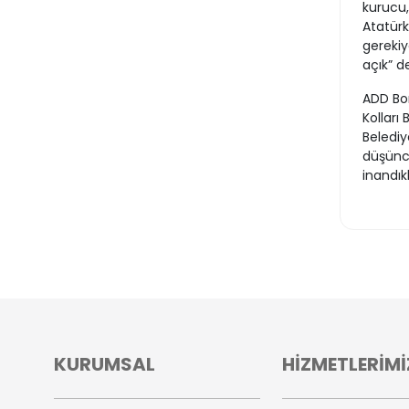
kurucu, 
Atatürk
gerekiy
açık” de
ADD Bo
Kolları
Belediy
düşünce
inandıkl
KURUMSAL
HİZMETLERİMİ