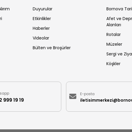
lırım
Duyurular
Bornova Tar
ri
Etkinlikler
Afet ve De
Alanları
Haberler
Rotalar
Videolar
Müzeler
Bülten ve Broşürler
Sergi ve Ziya
Köşkler
sapp
E-posta
 999 19 19