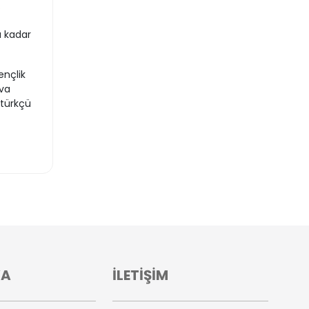
.
a kadar
nçlik
ova
atürkçü
VA
İLETİŞİM