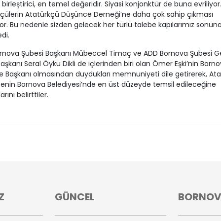
birleştirici, en temel değeridir. Siyasi konjonktür de buna evriliyor
çülerin Atatürkçü Düşünce Derneği’ne daha çok sahip çıkması
or. Bu nedenle sizden gelecek her türlü talebe kapılarımız sonun
di.
rnova Şubesi Başkanı Mübeccel Timaç ve ADD Bornova Şubesi Ge
 Başkanı Seral Öykü Dikli de içlerinden biri olan Ömer Eşki’nin Born
e Başkanı olmasından duydukları memnuniyeti dile getirerek, At
nin Bornova Belediyesi’nde en üst düzeyde temsil edileceğine
arını belirttiler.
Z
GÜNCEL
BORNO