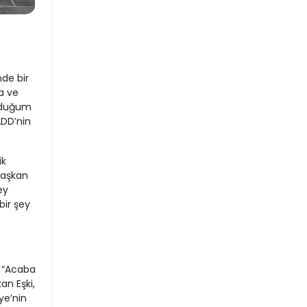
nde bir
a ve
olduğum
ADD’nin
ik
 Başkan
ey
bir şey
 “Acaba
an Eşki,
ye’nin