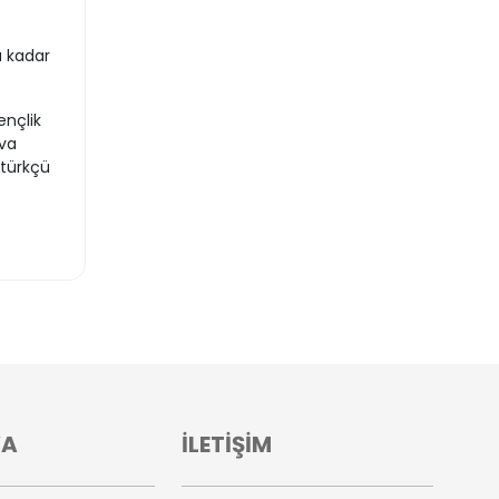
.
a kadar
nçlik
ova
atürkçü
VA
İLETİŞİM