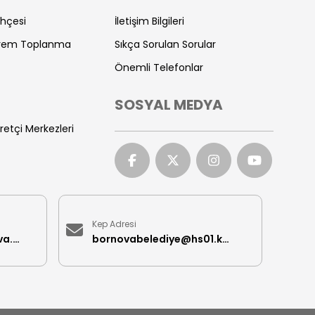
ihçesi
İletişim Bilgileri
prem Toplanma
Sıkça Sorulan Sorular
Önemli Telefonlar
SOSYAL MEDYA
retçi Merkezleri
Kep Adresi
iletisimmerkezi@bornova.bel.tr
bornovabelediye@hs01.kep.tr