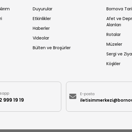
lırım
Duyurular
Bornova Tar
ri
Etkinlikler
Afet ve De
Alanları
Haberler
Rotalar
Videolar
Müzeler
Bülten ve Broşürler
Sergi ve Ziya
Köşkler
sapp
E-posta
 999 19 19