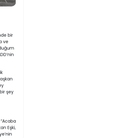
nde bir
a ve
olduğum
ADD’nin
ik
 Başkan
ey
bir şey
 “Acaba
an Eşki,
ye’nin