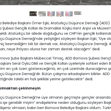
a Belediye Başkanı Ömer Eşki, Atatürkçü Düşünce Derneği (ADD)
 Şubesi Gençlik Kolları ile Dramalılar Köşkü Kent Arşivi ve Müzesi’
eldi. Atatürkçü bir ailede doğduğunu ve CHP’nin gençlik kollarınd
çü Düşünce Derneği’nde yetiştiğini söyleyen Başkan Eşki, “Üye 
i hiç kesmediğim tek bir dernek var, Atatürkçü Düşünce Derneği. 
n, neye ihtiyacı olursa her zaman destek olacağım” dedi.
rnova Şube Başkanı Mübeccel Timaç, ADD Bornova Şubesi Gençl
 Başkanı Seral Öykü Dikli ve Gençlik Kolları üyeleriyle sohbet eden
Bizim en çok özen göstereceğimiz, en çok üzerinde duracağımız ş
çü Düşünce Derneği’dir. Bütün çalışma arkadaşlarım bilirler. ADD 
tiğinde talebi en hızlı şekilde yerine getirilecektir” dedi.
 olmaktan çekinmeyin
kçü Düşünce Derneği’ne üye olmanın geçmişte gençler arasında
işe gerebilir miyim” endişelerine neden olduğunu söyleyen Başk
dişeniz olmasın, bakın ben Bornova Belediye Başkanı oldum. Türki