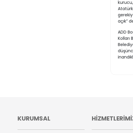
kurucu, 
Atatürk
gerekiy
açık” de
ADD Bo
Kolları
Belediy
düşünce
inandıkl
KURUMSAL
HİZMETLERİMİ