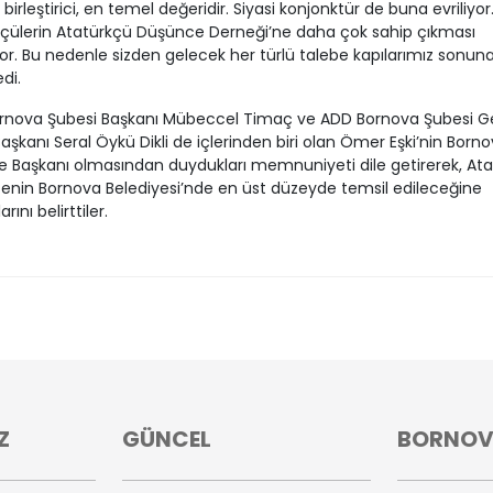
birleştirici, en temel değeridir. Siyasi konjonktür de buna evriliyor
çülerin Atatürkçü Düşünce Derneği’ne daha çok sahip çıkması
or. Bu nedenle sizden gelecek her türlü talebe kapılarımız sonun
di.
rnova Şubesi Başkanı Mübeccel Timaç ve ADD Bornova Şubesi Ge
 Başkanı Seral Öykü Dikli de içlerinden biri olan Ömer Eşki’nin Born
e Başkanı olmasından duydukları memnuniyeti dile getirerek, At
nin Bornova Belediyesi’nde en üst düzeyde temsil edileceğine
arını belirttiler.
Z
GÜNCEL
BORNO