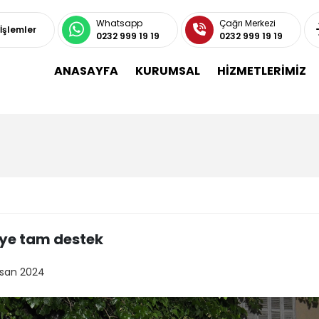
Whatsapp
Çağrı Merkezi
 İşlemler
0232 999 19 19
0232 999 19 19
ANASAYFA
KURUMSAL
HİZMETLERİMİZ
ye tam destek
isan 2024