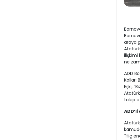
Bornov
Bornova
araya g
Atatürk
ilişkim
ne zama
ADD Bo
Kolları
Eşki, “
Atatürk
talep et
ADD’li
Atatür
kamuda 
“Hiç en