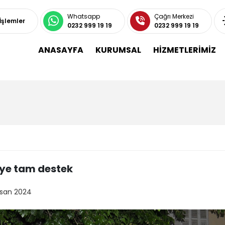
Whatsapp
Çağrı Merkezi
 İşlemler
0232 999 19 19
0232 999 19 19
ANASAYFA
KURUMSAL
HİZMETLERİMİZ
ye tam destek
isan 2024