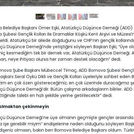
a Belediye Başkanı Ömer Eşki, Atatürkçü Düşünce Derneği (ADD)
 Şubesi Gençlik Kolları ile Dramalılar Köşkü Kent Arşivi ve Müzesi’
eldi. Atatürkçü bir ailede doğduğunu ve CHP’nin gençlik kollarınd
çü Düşünce Derneği’nde yetiştiğini söyleyen Başkan Eşki, “Üye 
i hiç kesmediğim tek bir dernek var, Atatürkçü Düşünce Derneği. 
n, neye ihtiyacı olursa her zaman destek olacağım” dedi.
rnova Şube Başkanı Mübeccel Timaç, ADD Bornova Şubesi Gençl
 Başkanı Seral Öykü Dikli ve Gençlik Kolları üyeleriyle sohbet eden
Bizim en çok özen göstereceğimiz, en çok üzerinde duracağımız ş
çü Düşünce Derneği’dir. Bütün çalışma arkadaşlarım bilirler. ADD 
tiğinde talebi en hızlı şekilde yerine getirilecektir” dedi.
 olmaktan çekinmeyin
kçü Düşünce Derneği’ne üye olmanın geçmişte gençler arasında
işe gerebilir miyim” endişelerine neden olduğunu söyleyen Başk
dişeniz olmasın, bakın ben Bornova Belediye Başkanı oldum. Türki