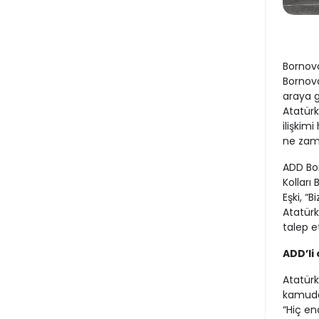
Bornov
Bornova
araya g
Atatürk
ilişkim
ne zama
ADD Bo
Kolları
Eşki, “
Atatürk
talep et
ADD’li
Atatür
kamuda 
“Hiç en