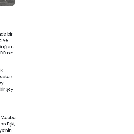
nde bir
a ve
olduğum
ADD’nin
ik
 Başkan
ey
bir şey
 “Acaba
an Eşki,
ye’nin