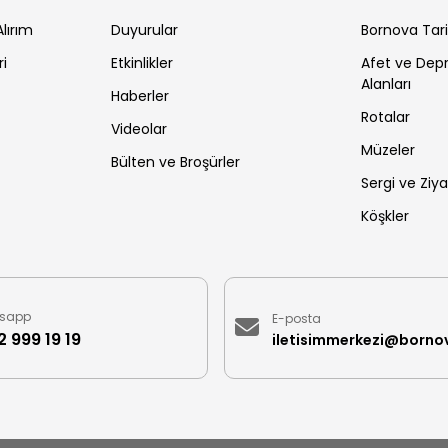
lırım
Duyurular
Bornova Tar
ri
Etkinlikler
Afet ve De
Alanları
Haberler
Rotalar
Videolar
Müzeler
Bülten ve Broşürler
Sergi ve Ziya
Köşkler
sapp
E-posta
 999 19 19