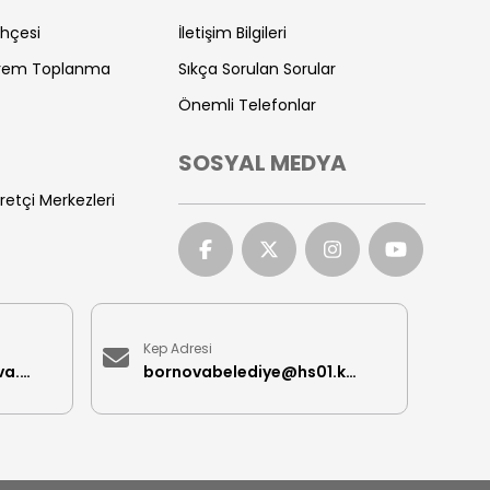
ihçesi
İletişim Bilgileri
prem Toplanma
Sıkça Sorulan Sorular
Önemli Telefonlar
SOSYAL MEDYA
retçi Merkezleri
Kep Adresi
iletisimmerkezi@bornova.bel.tr
bornovabelediye@hs01.kep.tr