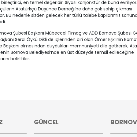
birleştirici, en temel değeridir. Siyasi konjonktür de buna evriliyor
çülerin Atatürkçü Düşünce Derneği’ne daha çok sahip çıkması
or. Bu nedenle sizden gelecek her türlü talebe kapılarımız sonun
di.
rnova Şubesi Başkanı Mübeccel Timaç ve ADD Bornova Şubesi Ge
 Başkanı Seral Öykü Dikli de içlerinden biri olan Ömer Eşki’nin Born
e Başkanı olmasından duydukları memnuniyeti dile getirerek, At
nin Bornova Belediyesi’nde en üst düzeyde temsil edileceğine
arını belirttiler.
Z
GÜNCEL
BORNO