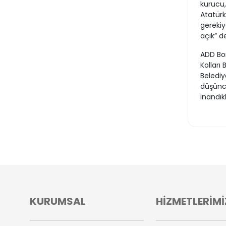
kurucu, 
Atatürk
gerekiy
açık” de
ADD Bo
Kolları
Belediy
düşünce
inandıkl
KURUMSAL
HİZMETLERİMİ