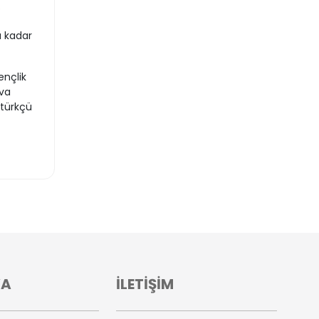
.
a kadar
nçlik
ova
atürkçü
VA
İLETİŞİM