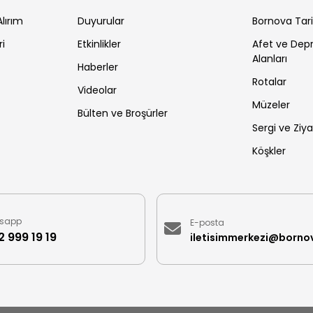
lırım
Duyurular
Bornova Tar
ri
Etkinlikler
Afet ve De
Alanları
Haberler
Rotalar
Videolar
Müzeler
Bülten ve Broşürler
Sergi ve Ziya
Köşkler
sapp
E-posta
 999 19 19