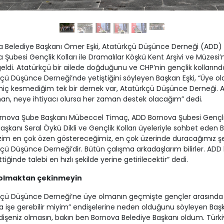
a Belediye Başkanı Ömer Eşki, Atatürkçü Düşünce Derneği (ADD)
 Şubesi Gençlik Kolları ile Dramalılar Köşkü Kent Arşivi ve Müzesi’
eldi. Atatürkçü bir ailede doğduğunu ve CHP’nin gençlik kollarınd
çü Düşünce Derneği’nde yetiştiğini söyleyen Başkan Eşki, “Üye 
i hiç kesmediğim tek bir dernek var, Atatürkçü Düşünce Derneği. 
n, neye ihtiyacı olursa her zaman destek olacağım” dedi.
rnova Şube Başkanı Mübeccel Timaç, ADD Bornova Şubesi Gençl
 Başkanı Seral Öykü Dikli ve Gençlik Kolları üyeleriyle sohbet eden
Bizim en çok özen göstereceğimiz, en çok üzerinde duracağımız ş
çü Düşünce Derneği’dir. Bütün çalışma arkadaşlarım bilirler. ADD 
tiğinde talebi en hızlı şekilde yerine getirilecektir” dedi.
 olmaktan çekinmeyin
kçü Düşünce Derneği’ne üye olmanın geçmişte gençler arasında
işe gerebilir miyim” endişelerine neden olduğunu söyleyen Başk
dişeniz olmasın, bakın ben Bornova Belediye Başkanı oldum. Türki