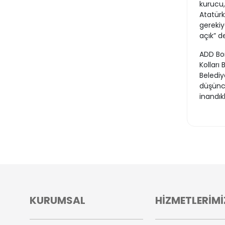
kurucu, 
Atatürk
gerekiy
açık” de
ADD Bo
Kolları
Belediy
düşünce
inandıkl
KURUMSAL
HİZMETLERİMİ