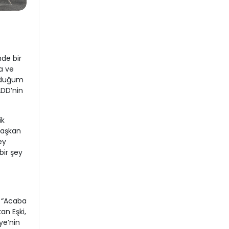
nde bir
a ve
olduğum
ADD’nin
ik
 Başkan
ey
bir şey
 “Acaba
an Eşki,
ye’nin