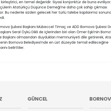
birleştirici, en temel değeridir. Siyasi konjonktür de buna evriliyor
çülerin Atatürkçü Düşünce Derneği’ne daha çok sahip çıkması
or. Bu nedenle sizden gelecek her türlü talebe kapılarımız sonun
di.
rnova Şubesi Başkanı Mübeccel Timaç ve ADD Bornova Şubesi Ge
 Başkanı Seral Öykü Dikli de içlerinden biri olan Ömer Eşki’nin Born
e Başkanı olmasından duydukları memnuniyeti dile getirerek, At
nin Bornova Belediyesi’nde en üst düzeyde temsil edileceğine
arını belirttiler.
Z
GÜNCEL
BORNO