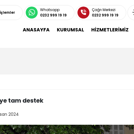
Whatsapp
Çağrı Merkezi
 İşlemler
0232 999 19 19
0232 999 19 19
ANASAYFA
KURUMSAL
HİZMETLERİMİZ
ye tam destek
isan 2024