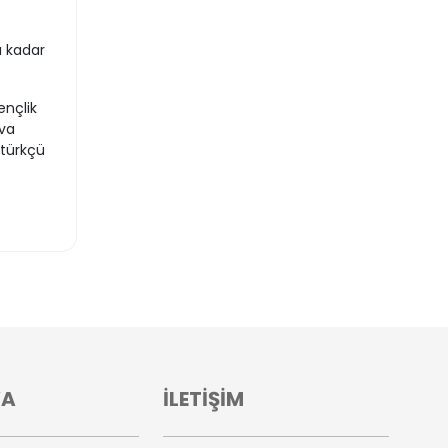
.
a kadar
nçlik
ova
atürkçü
VA
İLETİŞİM