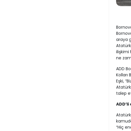
Bornov
Bornova
araya g
Atatürk
ilişkim
ne zama
ADD Bo
Kolları
Eşki, “
Atatürk
talep et
ADD’li
Atatür
kamuda 
“Hiç en