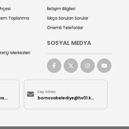
ihçesi
İletişim Bilgileri
prem Toplanma
Sıkça Sorulan Sorular
Önemli Telefonlar
SOSYAL MEDYA
retçi Merkezleri
Kep Adresi
iletisimmerkezi@bornova.bel.tr
bornovabelediye@hs01.kep.tr