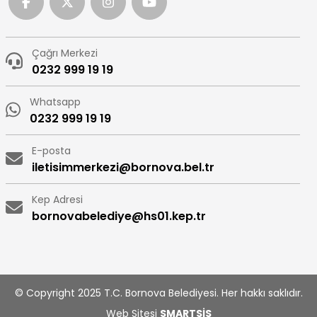
Çağrı Merkezi
0232 999 19 19
Whatsapp
0232 999 19 19
E-posta
iletisimmerkezi@bornova.bel.tr
Kep Adresi
bornovabelediye@hs01.kep.tr
© Copyright 2025 T.C. Bornova Belediyesi. Her hakkı saklıdır.
Web Sitesi
SMARTSİS