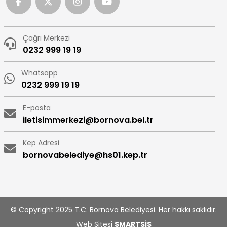
Çağrı Merkezi
0232 999 19 19
Whatsapp
0232 999 19 19
E-posta
iletisimmerkezi@bornova.bel.tr
Kep Adresi
bornovabelediye@hs01.kep.tr
© Copyright 2025 T.C. Bornova Belediyesi. Her hakkı saklıdır.
Web Sitesi
SMARTSİS