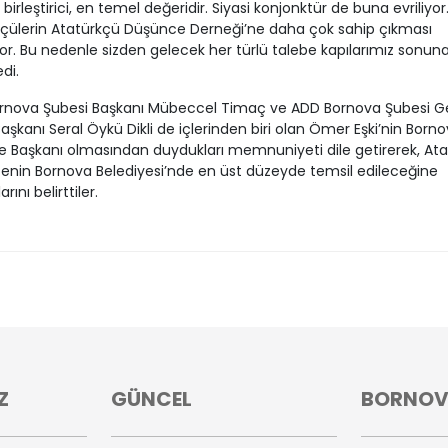
birleştirici, en temel değeridir. Siyasi konjonktür de buna evriliyor
çülerin Atatürkçü Düşünce Derneği’ne daha çok sahip çıkması
or. Bu nedenle sizden gelecek her türlü talebe kapılarımız sonun
di.
rnova Şubesi Başkanı Mübeccel Timaç ve ADD Bornova Şubesi Ge
 Başkanı Seral Öykü Dikli de içlerinden biri olan Ömer Eşki’nin Born
e Başkanı olmasından duydukları memnuniyeti dile getirerek, At
nin Bornova Belediyesi’nde en üst düzeyde temsil edileceğine
arını belirttiler.
Z
GÜNCEL
BORNO