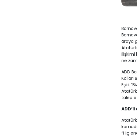
Bornov
Bornova
araya g
Atatürk
ilişkim
ne zama
ADD Bo
Kolları
Eşki, “
Atatürk
talep et
ADD’li
Atatür
kamuda 
“Hiç en