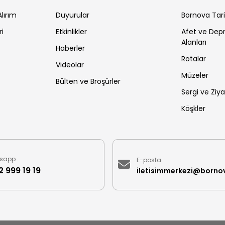
lırım
Duyurular
Bornova Tar
ri
Etkinlikler
Afet ve De
Alanları
Haberler
Rotalar
Videolar
Müzeler
Bülten ve Broşürler
Sergi ve Ziya
Köşkler
sapp
E-posta
 999 19 19