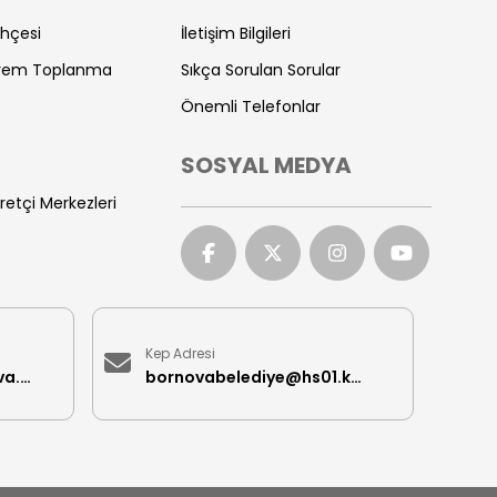
ihçesi
İletişim Bilgileri
prem Toplanma
Sıkça Sorulan Sorular
Önemli Telefonlar
SOSYAL MEDYA
retçi Merkezleri
Kep Adresi
iletisimmerkezi@bornova.bel.tr
bornovabelediye@hs01.kep.tr