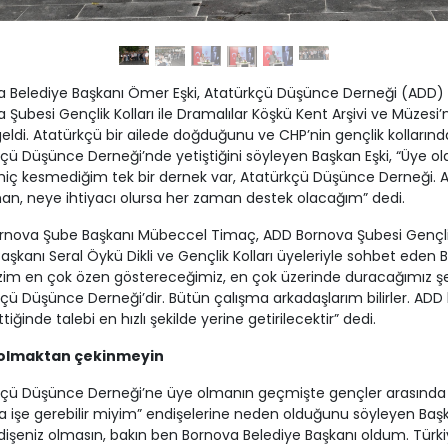
a Belediye Başkanı Ömer Eşki, Atatürkçü Düşünce Derneği (ADD)
 Şubesi Gençlik Kolları ile Dramalılar Köşkü Kent Arşivi ve Müzesi’
eldi. Atatürkçü bir ailede doğduğunu ve CHP’nin gençlik kollarınd
çü Düşünce Derneği’nde yetiştiğini söyleyen Başkan Eşki, “Üye 
i hiç kesmediğim tek bir dernek var, Atatürkçü Düşünce Derneği. 
n, neye ihtiyacı olursa her zaman destek olacağım” dedi.
rnova Şube Başkanı Mübeccel Timaç, ADD Bornova Şubesi Gençl
 Başkanı Seral Öykü Dikli ve Gençlik Kolları üyeleriyle sohbet eden
Bizim en çok özen göstereceğimiz, en çok üzerinde duracağımız ş
çü Düşünce Derneği’dir. Bütün çalışma arkadaşlarım bilirler. ADD 
tiğinde talebi en hızlı şekilde yerine getirilecektir” dedi.
 olmaktan çekinmeyin
kçü Düşünce Derneği’ne üye olmanın geçmişte gençler arasında
işe gerebilir miyim” endişelerine neden olduğunu söyleyen Başk
dişeniz olmasın, bakın ben Bornova Belediye Başkanı oldum. Türki