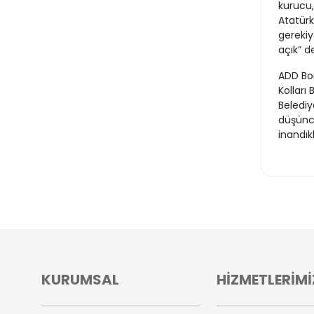
kurucu, 
Atatürk
gerekiy
açık” de
ADD Bo
Kolları
Belediy
düşünce
inandıkl
KURUMSAL
HİZMETLERİMİ