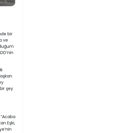
nde bir
a ve
olduğum
ADD’nin
ik
 Başkan
ey
bir şey
 “Acaba
an Eşki,
ye’nin