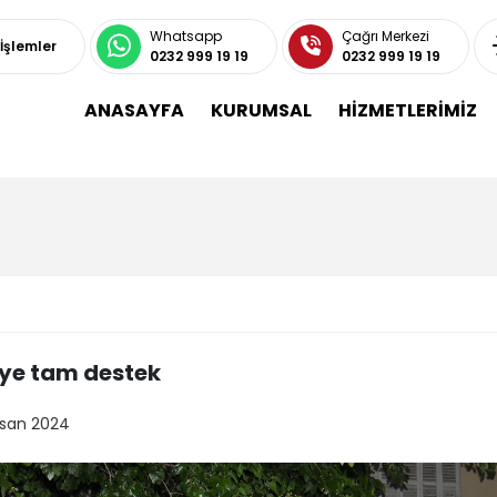
Whatsapp
Çağrı Merkezi
 İşlemler
0232 999 19 19
0232 999 19 19
ANASAYFA
KURUMSAL
HİZMETLERİMİZ
ye tam destek
isan 2024