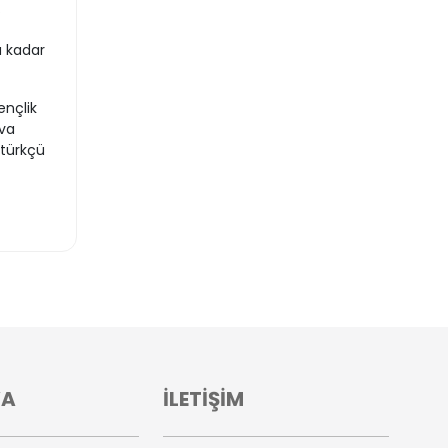
.
a kadar
nçlik
ova
atürkçü
VA
İLETİŞİM