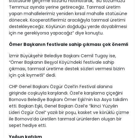
statüsüne geçirme sözünü hatırlatarak, “Bu sözümüzü
Temmuz ayında yerine getireceğiz. Tarımsal üretim
yapan mahallelerimiz yeniden kırsal mahalle statüsüne
dönecek. Kooperatiflerimiz aracılığıyla tarımsal üretimi
destekleyeceğiz. Köylünün doğduğu yerde doyabilmesi
için ne gerekiyorsa yapacağız” diye konuştu.
Ömer Başkanın festivale sahip çıkması çok önemli
İzmir Büyükşehir Belediye Başkanı Cemil Tugay ise,
“Ömer Başkanın Beşyol Köyü’ndeki festivale sahip
çıkması, tarımsal üretime destek sözleri vermesi bizim
için çok kıymetli” dedi.
CHP Genel Başkanı Özgür Özel’in Festival alanına
girişinde coşkuyla karşılandı. Özel’e karşılama çiçeğini
Bornova Belediye Başkanı Ömer Eşki’nin kızı Asya takdim
etti. Başkan Eşki, Genel Başkan Özel’e “İkinci Yüzyılın
Lideri Özgür Özel” yazılı bir poşu, kasket ve körüklü çizme
ile Bornova’da üretilen tarımsal ürünlerden oluşan bir
sepet hediye etti.
Yoğun katılım