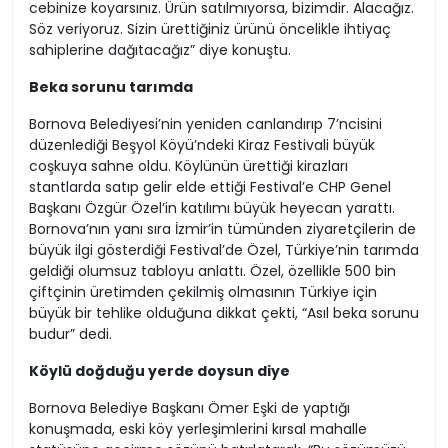
cebinize koyarsınız. Ürün satılmıyorsa, bizimdir. Alacağız.
Söz veriyoruz. Sizin ürettiğiniz ürünü öncelikle ihtiyaç
sahiplerine dağıtacağız” diye konuştu.
Beka sorunu tarımda
Bornova Belediyesi’nin yeniden canlandırıp 7’ncisini
düzenlediği Beşyol Köyü’ndeki Kiraz Festivali büyük
coşkuya sahne oldu. Köylünün ürettiği kirazları
stantlarda satıp gelir elde ettiği Festival’e CHP Genel
Başkanı Özgür Özel’in katılımı büyük heyecan yarattı.
Bornova’nın yanı sıra İzmir’in tümünden ziyaretçilerin de
büyük ilgi gösterdiği Festival’de Özel, Türkiye’nin tarımda
geldiği olumsuz tabloyu anlattı. Özel, özellikle 500 bin
çiftçinin üretimden çekilmiş olmasının Türkiye için
büyük bir tehlike olduğuna dikkat çekti, “Asıl beka sorunu
budur” dedi.
Köylü doğduğu yerde doysun diye
Bornova Belediye Başkanı Ömer Eşki de yaptığı
konuşmada, eski köy yerleşimlerini kırsal mahalle