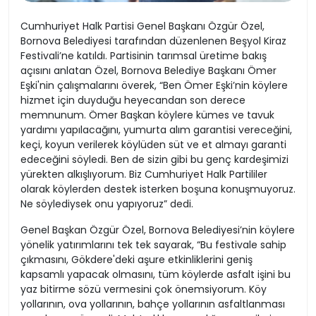
Cumhuriyet Halk Partisi Genel Başkanı Özgür Özel,
Bornova Belediyesi tarafından düzenlenen Beşyol Kiraz
Festivali’ne katıldı. Partisinin tarımsal üretime bakış
açısını anlatan Özel, Bornova Belediye Başkanı Ömer
Eşki'nin çalışmalarını överek, “Ben Ömer Eşki’nin köylere
hizmet için duyduğu heyecandan son derece
memnunum. Ömer Başkan köylere kümes ve tavuk
yardımı yapılacağını, yumurta alım garantisi vereceğini,
keçi, koyun verilerek köylüden süt ve et almayı garanti
edeceğini söyledi. Ben de sizin gibi bu genç kardeşimizi
yürekten alkışlıyorum. Biz Cumhuriyet Halk Partililer
olarak köylerden destek isterken boşuna konuşmuyoruz.
Ne söylediysek onu yapıyoruz” dedi.
Genel Başkan Özgür Özel, Bornova Belediyesi’nin köylere
yönelik yatırımlarını tek tek sayarak, “Bu festivale sahip
çıkmasını, Gökdere'deki aşure etkinliklerini geniş
kapsamlı yapacak olmasını, tüm köylerde asfalt işini bu
yaz bitirme sözü vermesini çok önemsiyorum. Köy
yollarının, ova yollarının, bahçe yollarının asfaltlanması