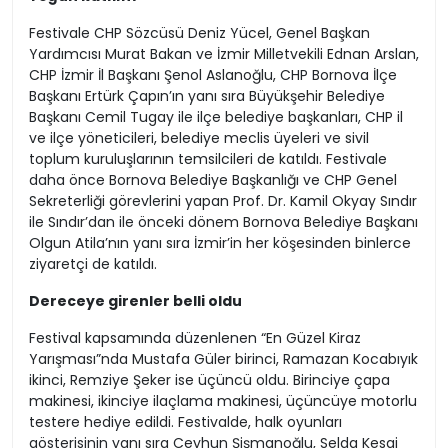
Festivale CHP Sözcüsü Deniz Yücel, Genel Başkan
Yardımcısı Murat Bakan ve İzmir Milletvekili Ednan Arslan,
CHP İzmir İl Başkanı Şenol Aslanoğlu, CHP Bornova İlçe
Başkanı Ertürk Çapın’ın yanı sıra Büyükşehir Belediye
Başkanı Cemil Tugay ile ilçe belediye başkanları, CHP il
ve ilçe yöneticileri, belediye meclis üyeleri ve sivil
toplum kuruluşlarının temsilcileri de katıldı. Festivale
daha önce Bornova Belediye Başkanlığı ve CHP Genel
Sekreterliği görevlerini yapan Prof. Dr. Kamil Okyay Sındır
ile Sındır’dan ile önceki dönem Bornova Belediye Başkanı
Olgun Atila’nın yanı sıra İzmir’in her köşesinden binlerce
ziyaretçi de katıldı.
Dereceye girenler belli oldu
Festival kapsamında düzenlenen “En Güzel Kiraz
Yarışması”nda Mustafa Güler birinci, Ramazan Kocabıyık
ikinci, Remziye Şeker ise üçüncü oldu. Birinciye çapa
makinesi, ikinciye ilaçlama makinesi, üçüncüye motorlu
testere hediye edildi. Festivalde, halk oyunları
gösterisinin yanı sıra Ceyhun Şişmanoğlu, Selda Kesgi