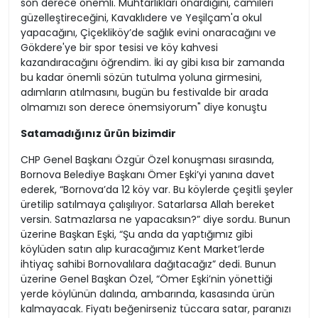
son derece önemli. Muhtarlıkları onardığını, camileri
güzelleştireceğini, Kavaklıdere ve Yeşilçam'a okul
yapacağını, Çiçekliköy’de sağlık evini onaracağını ve
Gökdere'ye bir spor tesisi ve köy kahvesi
kazandıracağını öğrendim. İki ay gibi kısa bir zamanda
bu kadar önemli sözün tutulma yoluna girmesini,
adımların atılmasını, bugün bu festivalde bir arada
olmamızı son derece önemsiyorum" diye konuştu
Satamadığınız ürün bizimdir
CHP Genel Başkanı Özgür Özel konuşması sırasında,
Bornova Belediye Başkanı Ömer Eşki’yi yanına davet
ederek, “Bornova’da 12 köy var. Bu köylerde çeşitli şeyler
üretilip satılmaya çalışılıyor. Satarlarsa Allah bereket
versin. Satmazlarsa ne yapacaksın?” diye sordu. Bunun
üzerine Başkan Eşki, “Şu anda da yaptığımız gibi
köylüden satın alıp kuracağımız Kent Market’lerde
ihtiyaç sahibi Bornovalılara dağıtacağız” dedi. Bunun
üzerine Genel Başkan Özel, “Ömer Eşki’nin yönettiği
yerde köylünün dalında, ambarında, kasasında ürün
kalmayacak. Fiyatı beğenirseniz tüccara satar, paranızı