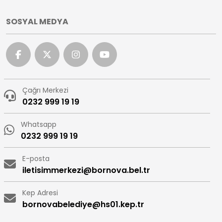
SOSYAL MEDYA
Çağrı Merkezi
0232 999 19 19
Whatsapp
0232 999 19 19
E-posta
iletisimmerkezi@bornova.bel.tr
Kep Adresi
bornovabelediye@hs01.kep.tr