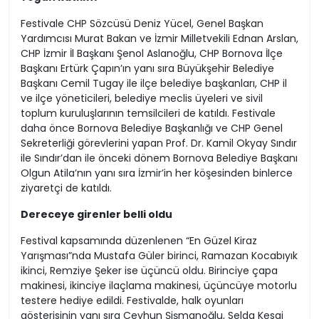
Festivale CHP Sözcüsü Deniz Yücel, Genel Başkan
Yardımcısı Murat Bakan ve İzmir Milletvekili Ednan Arslan,
CHP İzmir İl Başkanı Şenol Aslanoğlu, CHP Bornova İlçe
Başkanı Ertürk Çapın’ın yanı sıra Büyükşehir Belediye
Başkanı Cemil Tugay ile ilçe belediye başkanları, CHP il
ve ilçe yöneticileri, belediye meclis üyeleri ve sivil
toplum kuruluşlarının temsilcileri de katıldı. Festivale
daha önce Bornova Belediye Başkanlığı ve CHP Genel
Sekreterliği görevlerini yapan Prof. Dr. Kamil Okyay Sındır
ile Sındır’dan ile önceki dönem Bornova Belediye Başkanı
Olgun Atila’nın yanı sıra İzmir’in her köşesinden binlerce
ziyaretçi de katıldı.
Dereceye girenler belli oldu
Festival kapsamında düzenlenen “En Güzel Kiraz
Yarışması”nda Mustafa Güler birinci, Ramazan Kocabıyık
ikinci, Remziye Şeker ise üçüncü oldu. Birinciye çapa
makinesi, ikinciye ilaçlama makinesi, üçüncüye motorlu
testere hediye edildi. Festivalde, halk oyunları
gösterisinin yanı sıra Ceyhun Şişmanoğlu, Selda Kesgi