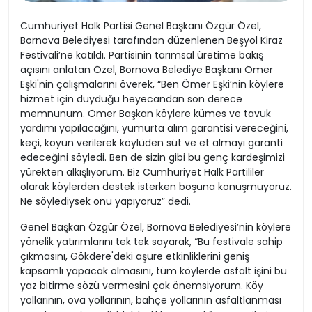
Cumhuriyet Halk Partisi Genel Başkanı Özgür Özel,
Bornova Belediyesi tarafından düzenlenen Beşyol Kiraz
Festivali’ne katıldı. Partisinin tarımsal üretime bakış
açısını anlatan Özel, Bornova Belediye Başkanı Ömer
Eşki'nin çalışmalarını överek, “Ben Ömer Eşki’nin köylere
hizmet için duyduğu heyecandan son derece
memnunum. Ömer Başkan köylere kümes ve tavuk
yardımı yapılacağını, yumurta alım garantisi vereceğini,
keçi, koyun verilerek köylüden süt ve et almayı garanti
edeceğini söyledi. Ben de sizin gibi bu genç kardeşimizi
yürekten alkışlıyorum. Biz Cumhuriyet Halk Partililer
olarak köylerden destek isterken boşuna konuşmuyoruz.
Ne söylediysek onu yapıyoruz” dedi.
Genel Başkan Özgür Özel, Bornova Belediyesi’nin köylere
yönelik yatırımlarını tek tek sayarak, “Bu festivale sahip
çıkmasını, Gökdere'deki aşure etkinliklerini geniş
kapsamlı yapacak olmasını, tüm köylerde asfalt işini bu
yaz bitirme sözü vermesini çok önemsiyorum. Köy
yollarının, ova yollarının, bahçe yollarının asfaltlanması