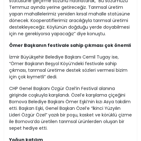
statüsüne geçirme sözünü hatırlatarak, “Bu sözümüzü
Temmuz ayında yerine getireceğiz. Tarımsal üretim
yapan mahallelerimiz yeniden kırsal mahalle statüsüne
dönecek. Kooperatiflerimiz aracılığıyla tarımsal üretimi
destekleyeceğiz. Köylünün doğduğu yerde doyabilmesi
için ne gerekiyorsa yapacağız” diye konuştu.
Ömer Başkanın festivale sahip çıkması çok önemli
İzmir Büyükşehir Belediye Başkanı Cemil Tugay ise,
“Ömer Başkanın Beşyol Köyü’ndeki festivale sahip
çıkması, tarımsal üretime destek sözleri vermesi bizim
için çok kıymetli” dedi.
CHP Genel Başkanı Özgür Özel’in Festival alanına
girişinde coşkuyla karşılandı. Özel’e karşılama çiçeğini
Bornova Belediye Başkanı Ömer Eşki’nin kızı Asya takdim
etti. Başkan Eşki, Genel Başkan Özel’e “İkinci Yüzyılın
Lideri Özgür Özel” yazılı bir poşu, kasket ve körüklü çizme
ile Bornova’da üretilen tarımsal ürünlerden oluşan bir
sepet hediye etti.
Yoğun katılım