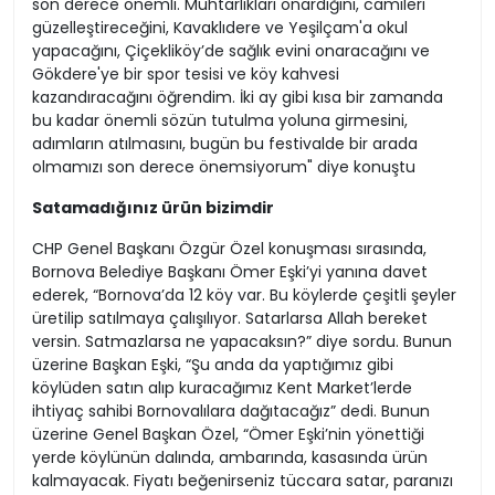
son derece önemli. Muhtarlıkları onardığını, camileri
güzelleştireceğini, Kavaklıdere ve Yeşilçam'a okul
yapacağını, Çiçekliköy’de sağlık evini onaracağını ve
Gökdere'ye bir spor tesisi ve köy kahvesi
kazandıracağını öğrendim. İki ay gibi kısa bir zamanda
bu kadar önemli sözün tutulma yoluna girmesini,
adımların atılmasını, bugün bu festivalde bir arada
olmamızı son derece önemsiyorum" diye konuştu
Satamadığınız ürün bizimdir
CHP Genel Başkanı Özgür Özel konuşması sırasında,
Bornova Belediye Başkanı Ömer Eşki’yi yanına davet
ederek, “Bornova’da 12 köy var. Bu köylerde çeşitli şeyler
üretilip satılmaya çalışılıyor. Satarlarsa Allah bereket
versin. Satmazlarsa ne yapacaksın?” diye sordu. Bunun
üzerine Başkan Eşki, “Şu anda da yaptığımız gibi
köylüden satın alıp kuracağımız Kent Market’lerde
ihtiyaç sahibi Bornovalılara dağıtacağız” dedi. Bunun
üzerine Genel Başkan Özel, “Ömer Eşki’nin yönettiği
yerde köylünün dalında, ambarında, kasasında ürün
kalmayacak. Fiyatı beğenirseniz tüccara satar, paranızı