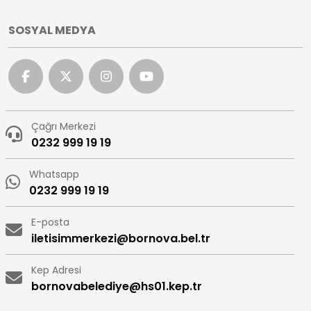
SOSYAL MEDYA
Çağrı Merkezi
0232 999 19 19
Whatsapp
0232 999 19 19
E-posta
iletisimmerkezi@bornova.bel.tr
Kep Adresi
bornovabelediye@hs01.kep.tr