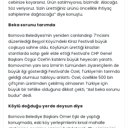
cebinize koyarsınız. Ürün satılmıyorsa, bizimdir. Alacağız.
Söz veriyoruz. Sizin ürettiğiniz ürünü öncelikle ihtiyaç
sahiplerine dağıtacağız” diye konuştu.
Beka sorunu tarımda
Bornova Belediyesi’nin yeniden canlandırıp 7’ncisini
düzenlediği Beşyol Köyü’ndeki Kiraz Festivali büyük
coşkuya sahne oldu. Köylünün ürettiği kirazları
stantlarda satıp gelir elde ettiği Festival’e CHP Genel
Başkanı Özgür Özel’in katılımı büyük heyecan yarattı.
Bornova’nın yanı sıra İzmir’in tümünden ziyaretçilerin de
büyük ilgi gösterdiği Festival’de Özel, Türkiye’nin tarımda
geldiği olumsuz tabloyu anlattı. Özel, özellikle 500 bin
çiftçinin üretimden çekilmiş olmasının Türkiye için
büyük bir tehlike olduğuna dikkat çekti, “Asıl beka sorunu
budur” dedi.
Köylü doğduğu yerde doysun diye
Bornova Belediye Başkanı Ömer Eşki de yaptığı
konuşmada, eski köy yerleşimlerini kırsal mahalle