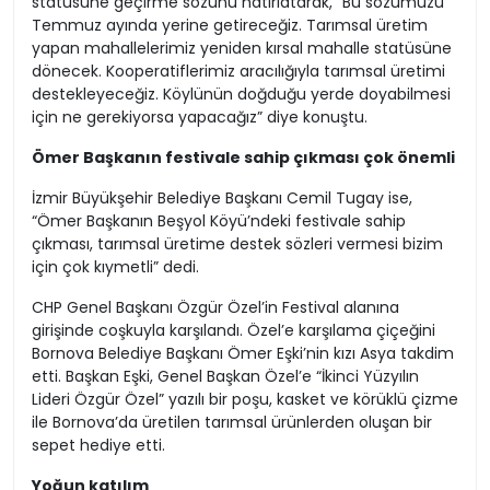
statüsüne geçirme sözünü hatırlatarak, “Bu sözümüzü
Temmuz ayında yerine getireceğiz. Tarımsal üretim
yapan mahallelerimiz yeniden kırsal mahalle statüsüne
dönecek. Kooperatiflerimiz aracılığıyla tarımsal üretimi
destekleyeceğiz. Köylünün doğduğu yerde doyabilmesi
için ne gerekiyorsa yapacağız” diye konuştu.
Ömer Başkanın festivale sahip çıkması çok önemli
İzmir Büyükşehir Belediye Başkanı Cemil Tugay ise,
“Ömer Başkanın Beşyol Köyü’ndeki festivale sahip
çıkması, tarımsal üretime destek sözleri vermesi bizim
için çok kıymetli” dedi.
CHP Genel Başkanı Özgür Özel’in Festival alanına
girişinde coşkuyla karşılandı. Özel’e karşılama çiçeğini
Bornova Belediye Başkanı Ömer Eşki’nin kızı Asya takdim
etti. Başkan Eşki, Genel Başkan Özel’e “İkinci Yüzyılın
Lideri Özgür Özel” yazılı bir poşu, kasket ve körüklü çizme
ile Bornova’da üretilen tarımsal ürünlerden oluşan bir
sepet hediye etti.
Yoğun katılım