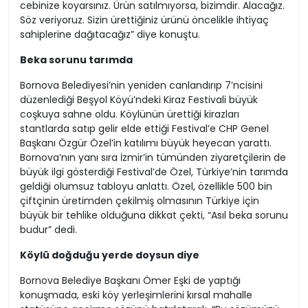
cebinize koyarsınız. Ürün satılmıyorsa, bizimdir. Alacağız.
Söz veriyoruz. Sizin ürettiğiniz ürünü öncelikle ihtiyaç
sahiplerine dağıtacağız” diye konuştu.
Beka sorunu tarımda
Bornova Belediyesi’nin yeniden canlandırıp 7’ncisini
düzenlediği Beşyol Köyü’ndeki Kiraz Festivali büyük
coşkuya sahne oldu. Köylünün ürettiği kirazları
stantlarda satıp gelir elde ettiği Festival’e CHP Genel
Başkanı Özgür Özel’in katılımı büyük heyecan yarattı.
Bornova’nın yanı sıra İzmir’in tümünden ziyaretçilerin de
büyük ilgi gösterdiği Festival’de Özel, Türkiye’nin tarımda
geldiği olumsuz tabloyu anlattı. Özel, özellikle 500 bin
çiftçinin üretimden çekilmiş olmasının Türkiye için
büyük bir tehlike olduğuna dikkat çekti, “Asıl beka sorunu
budur” dedi.
Köylü doğduğu yerde doysun diye
Bornova Belediye Başkanı Ömer Eşki de yaptığı
konuşmada, eski köy yerleşimlerini kırsal mahalle