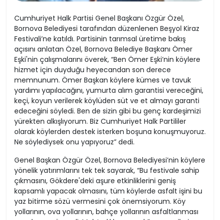
Cumhuriyet Halk Partisi Genel Başkanı Özgür Özel,
Bornova Belediyesi tarafından düzenlenen Beşyol Kiraz
Festivali’ne katıldı. Partisinin tarımsal üretime bakış
açısını anlatan Özel, Bornova Belediye Başkanı Ömer
Eşki'nin çalışmalarını överek, “Ben Ömer Eşki’nin köylere
hizmet için duyduğu heyecandan son derece
memnunum. Ömer Başkan köylere kümes ve tavuk
yardımı yapılacağını, yumurta alım garantisi vereceğini,
keçi, koyun verilerek köylüden süt ve et almayı garanti
edeceğini söyledi. Ben de sizin gibi bu genç kardeşimizi
yürekten alkışlıyorum. Biz Cumhuriyet Halk Partililer
olarak köylerden destek isterken boşuna konuşmuyoruz.
Ne söylediysek onu yapıyoruz” dedi.
Genel Başkan Özgür Özel, Bornova Belediyesi’nin köylere
yönelik yatırımlarını tek tek sayarak, “Bu festivale sahip
çıkmasını, Gökdere'deki aşure etkinliklerini geniş
kapsamlı yapacak olmasını, tüm köylerde asfalt işini bu
yaz bitirme sözü vermesini çok önemsiyorum. Köy
yollarının, ova yollarının, bahçe yollarının asfaltlanması