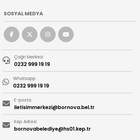
SOSYAL MEDYA
Çağrı Merkezi
0232 999 19 19
Whatsapp
0232 999 19 19
E-posta
iletisimmerkezi@bornova.bel.tr
Kep Adresi
bornovabelediye@hs01.kep.tr