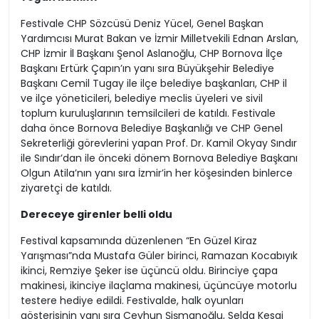
Festivale CHP Sözcüsü Deniz Yücel, Genel Başkan
Yardımcısı Murat Bakan ve İzmir Milletvekili Ednan Arslan,
CHP İzmir İl Başkanı Şenol Aslanoğlu, CHP Bornova İlçe
Başkanı Ertürk Çapın’ın yanı sıra Büyükşehir Belediye
Başkanı Cemil Tugay ile ilçe belediye başkanları, CHP il
ve ilçe yöneticileri, belediye meclis üyeleri ve sivil
toplum kuruluşlarının temsilcileri de katıldı. Festivale
daha önce Bornova Belediye Başkanlığı ve CHP Genel
Sekreterliği görevlerini yapan Prof. Dr. Kamil Okyay Sındır
ile Sındır’dan ile önceki dönem Bornova Belediye Başkanı
Olgun Atila’nın yanı sıra İzmir’in her köşesinden binlerce
ziyaretçi de katıldı.
Dereceye girenler belli oldu
Festival kapsamında düzenlenen “En Güzel Kiraz
Yarışması”nda Mustafa Güler birinci, Ramazan Kocabıyık
ikinci, Remziye Şeker ise üçüncü oldu. Birinciye çapa
makinesi, ikinciye ilaçlama makinesi, üçüncüye motorlu
testere hediye edildi. Festivalde, halk oyunları
gösterisinin yanı sıra Ceyhun Şişmanoğlu, Selda Kesgi