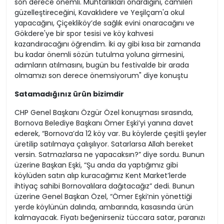
son derece önemli. Muhtarlıkları onardığını, camileri
güzelleştireceğini, Kavaklıdere ve Yeşilçam'a okul
yapacağını, Çiçekliköy’de sağlık evini onaracağını ve
Gökdere'ye bir spor tesisi ve köy kahvesi
kazandıracağını öğrendim. İki ay gibi kısa bir zamanda
bu kadar önemli sözün tutulma yoluna girmesini,
adımların atılmasını, bugün bu festivalde bir arada
olmamızı son derece önemsiyorum" diye konuştu
Satamadığınız ürün bizimdir
CHP Genel Başkanı Özgür Özel konuşması sırasında,
Bornova Belediye Başkanı Ömer Eşki’yi yanına davet
ederek, “Bornova’da 12 köy var. Bu köylerde çeşitli şeyler
üretilip satılmaya çalışılıyor. Satarlarsa Allah bereket
versin. Satmazlarsa ne yapacaksın?” diye sordu. Bunun
üzerine Başkan Eşki, “Şu anda da yaptığımız gibi
köylüden satın alıp kuracağımız Kent Market’lerde
ihtiyaç sahibi Bornovalılara dağıtacağız” dedi. Bunun
üzerine Genel Başkan Özel, “Ömer Eşki’nin yönettiği
yerde köylünün dalında, ambarında, kasasında ürün
kalmayacak. Fiyatı beğenirseniz tüccara satar, paranızı