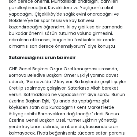
son derece önemli. Muhtarlıkları onardığını, camileri
güzelleştireceğini, Kavaklıdere ve Yeşilçam'a okul
yapacağını, Çiçekliköy’de sağlık evini onaracağını ve
Gökdere'ye bir spor tesisi ve köy kahvesi
kazandıracağını öğrendim. İki ay gibi kısa bir zamanda
bu kadar önemli sözün tutulma yoluna girmesini,
adımların atılmasını, bugün bu festivalde bir arada
olmamızı son derece önemsiyorum" diye konuştu
Satamadığınız ürün bizimdir
CHP Genel Başkanı Özgür Özel konuşması sırasında,
Bornova Belediye Başkanı Ömer Eşki’yi yanına davet
ederek, “Bornova’da 12 köy var. Bu köylerde çeşitli şeyler
üretilip satılmaya çalışılıyor. Satarlarsa Allah bereket
versin. Satmazlarsa ne yapacaksın?” diye sordu. Bunun
üzerine Başkan Eşki, “Şu anda da yaptığımız gibi
köylüden satın alıp kuracağımız Kent Market’lerde
ihtiyaç sahibi Bornovalılara dağıtacağız” dedi. Bunun
üzerine Genel Başkan Özel, “Ömer Eşki’nin yönettiği
yerde köylünün dalında, ambarında, kasasında ürün
kalmayacak. Fiyatı beğenirseniz tüccara satar, paranızı