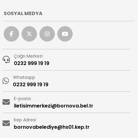
SOSYAL MEDYA
Çağrı Merkezi
0232 999 19 19
Whatsapp
0232 999 19 19
E-posta
iletisimmerkezi@bornova.bel.tr
Kep Adresi
bornovabelediye@hs01.kep.tr