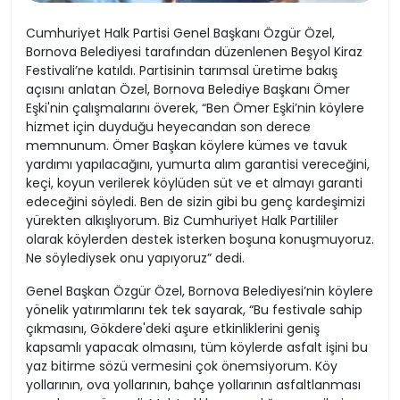
Cumhuriyet Halk Partisi Genel Başkanı Özgür Özel,
Bornova Belediyesi tarafından düzenlenen Beşyol Kiraz
Festivali’ne katıldı. Partisinin tarımsal üretime bakış
açısını anlatan Özel, Bornova Belediye Başkanı Ömer
Eşki'nin çalışmalarını överek, “Ben Ömer Eşki’nin köylere
hizmet için duyduğu heyecandan son derece
memnunum. Ömer Başkan köylere kümes ve tavuk
yardımı yapılacağını, yumurta alım garantisi vereceğini,
keçi, koyun verilerek köylüden süt ve et almayı garanti
edeceğini söyledi. Ben de sizin gibi bu genç kardeşimizi
yürekten alkışlıyorum. Biz Cumhuriyet Halk Partililer
olarak köylerden destek isterken boşuna konuşmuyoruz.
Ne söylediysek onu yapıyoruz” dedi.
Genel Başkan Özgür Özel, Bornova Belediyesi’nin köylere
yönelik yatırımlarını tek tek sayarak, “Bu festivale sahip
çıkmasını, Gökdere'deki aşure etkinliklerini geniş
kapsamlı yapacak olmasını, tüm köylerde asfalt işini bu
yaz bitirme sözü vermesini çok önemsiyorum. Köy
yollarının, ova yollarının, bahçe yollarının asfaltlanması