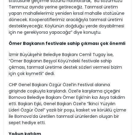
statüsüne geçirme sözünü hatırlatarak, “Bu sözümüzü
Temmuz ayında yerine getireceğiz. Tarımsal üretim
yapan mahallelerimiz yeniden kırsal mahalle statüsüne
dönecek. Kooperatiflerimiz aracılığıyla tarımsal üretimi
destekleyeceğiz. Köylünün doğduğu yerde doyabilmesi
için ne gerekiyorsa yapacağız” diye konuştu.
Ömer Başkanın festivale sahip çıkması çok önemli
İzmir Büyükşehir Belediye Başkanı Cemil Tugay ise,
“Ömer Başkanın Beşyol Köyü’ndeki festivale sahip
çıkması, tarımsal üretime destek sözleri vermesi bizim
için çok kıymetli” dedi.
CHP Genel Başkanı Özgür Özel’in Festival alanına
girişinde coşkuyla karşılandı. Özel’e karşılama çiçeğini
Bornova Belediye Başkanı Ömer Eşki’nin kızı Asya takdim
etti. Başkan Eşki, Genel Başkan Özel’e “İkinci Yüzyılın
Lideri Özgür Özel” yazılı bir poşu, kasket ve körüklü çizme
ile Bornova’da üretilen tarımsal ürünlerden oluşan bir
sepet hediye etti.
Yoğun katılım