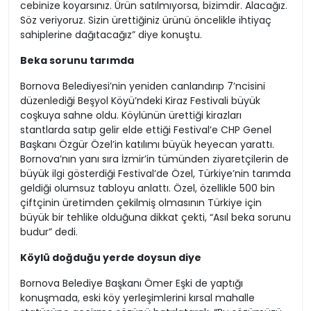
cebinize koyarsınız. Ürün satılmıyorsa, bizimdir. Alacağız.
Söz veriyoruz. Sizin ürettiğiniz ürünü öncelikle ihtiyaç
sahiplerine dağıtacağız” diye konuştu.
Beka sorunu tarımda
Bornova Belediyesi’nin yeniden canlandırıp 7’ncisini
düzenlediği Beşyol Köyü’ndeki Kiraz Festivali büyük
coşkuya sahne oldu. Köylünün ürettiği kirazları
stantlarda satıp gelir elde ettiği Festival’e CHP Genel
Başkanı Özgür Özel’in katılımı büyük heyecan yarattı.
Bornova’nın yanı sıra İzmir’in tümünden ziyaretçilerin de
büyük ilgi gösterdiği Festival’de Özel, Türkiye’nin tarımda
geldiği olumsuz tabloyu anlattı. Özel, özellikle 500 bin
çiftçinin üretimden çekilmiş olmasının Türkiye için
büyük bir tehlike olduğuna dikkat çekti, “Asıl beka sorunu
budur” dedi.
Köylü doğduğu yerde doysun diye
Bornova Belediye Başkanı Ömer Eşki de yaptığı
konuşmada, eski köy yerleşimlerini kırsal mahalle