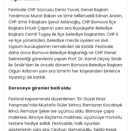
Festivale CHP Sözcüsü Deniz Yücel, Genel Başkan
Yardımcısı Murat Bakan ve İzmir Milletvekili Ednan Arslan,
CHP İzmir İl Başkanı Şenol Aslanoğlu, CHP Bornova İlçe
Başkanı Ertürk Çapın’ın yanı sıra Büyükşehir Belediye
Başkanı Cemil Tugay ile ilçe belediye başkanları, CHP il
ve ilçe yöneticileri, belediye meclis üyeleri ve sivil
toplum kuruluşlarının temsilcileri de katıldı. Festivale
daha önce Bornova Belediye Başkanlığı ve CHP Genel
Sekreterliği görevlerini yapan Prof. Dr. Kamil Okyay Sındır
ile Sındır’dan ile önceki dönem Bornova Belediye Başkanı
Olgun Atila’nın yanı sıra İzmir’in her köşesinden binlerce
ziyaretçi de katıldı.
Dereceye girenler belli oldu
Festival kapsamında düzenlenen “En Güzel Kiraz
Yarışması”nda Mustafa Güler birinci, Ramazan Kocabıyık
ikinci, Remziye Şeker ise üçüncü oldu. Birinciye çapa
makinesi, ikinciye ilaçlama makinesi, üçüncüye motorlu
testere hediye edildi. Festivalde, halk oyunları
gösterisinin yanı sıra Ceyhun Şişmanoğlu, Selda Kesgi