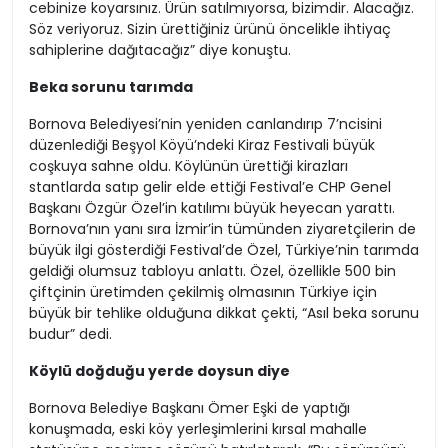
cebinize koyarsınız. Ürün satılmıyorsa, bizimdir. Alacağız.
Söz veriyoruz. Sizin ürettiğiniz ürünü öncelikle ihtiyaç
sahiplerine dağıtacağız” diye konuştu.
Beka sorunu tarımda
Bornova Belediyesi’nin yeniden canlandırıp 7’ncisini
düzenlediği Beşyol Köyü’ndeki Kiraz Festivali büyük
coşkuya sahne oldu. Köylünün ürettiği kirazları
stantlarda satıp gelir elde ettiği Festival’e CHP Genel
Başkanı Özgür Özel’in katılımı büyük heyecan yarattı.
Bornova’nın yanı sıra İzmir’in tümünden ziyaretçilerin de
büyük ilgi gösterdiği Festival’de Özel, Türkiye’nin tarımda
geldiği olumsuz tabloyu anlattı. Özel, özellikle 500 bin
çiftçinin üretimden çekilmiş olmasının Türkiye için
büyük bir tehlike olduğuna dikkat çekti, “Asıl beka sorunu
budur” dedi.
Köylü doğduğu yerde doysun diye
Bornova Belediye Başkanı Ömer Eşki de yaptığı
konuşmada, eski köy yerleşimlerini kırsal mahalle