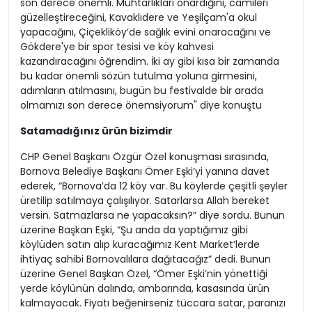
son derece önemli. Muhtarlıkları onardığını, camileri
güzelleştireceğini, Kavaklıdere ve Yeşilçam'a okul
yapacağını, Çiçekliköy’de sağlık evini onaracağını ve
Gökdere'ye bir spor tesisi ve köy kahvesi
kazandıracağını öğrendim. İki ay gibi kısa bir zamanda
bu kadar önemli sözün tutulma yoluna girmesini,
adımların atılmasını, bugün bu festivalde bir arada
olmamızı son derece önemsiyorum" diye konuştu
Satamadığınız ürün bizimdir
CHP Genel Başkanı Özgür Özel konuşması sırasında,
Bornova Belediye Başkanı Ömer Eşki’yi yanına davet
ederek, “Bornova’da 12 köy var. Bu köylerde çeşitli şeyler
üretilip satılmaya çalışılıyor. Satarlarsa Allah bereket
versin. Satmazlarsa ne yapacaksın?” diye sordu. Bunun
üzerine Başkan Eşki, “Şu anda da yaptığımız gibi
köylüden satın alıp kuracağımız Kent Market’lerde
ihtiyaç sahibi Bornovalılara dağıtacağız” dedi. Bunun
üzerine Genel Başkan Özel, “Ömer Eşki’nin yönettiği
yerde köylünün dalında, ambarında, kasasında ürün
kalmayacak. Fiyatı beğenirseniz tüccara satar, paranızı