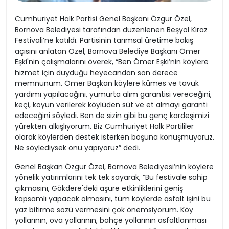
Cumhuriyet Halk Partisi Genel Başkanı Özgür Özel,
Bornova Belediyesi tarafından düzenlenen Beşyol Kiraz
Festivali’ne katıldı. Partisinin tarımsal üretime bakış
açısını anlatan Özel, Bornova Belediye Başkanı Ömer
Eşki'nin çalışmalarını överek, “Ben Ömer Eşki’nin köylere
hizmet için duyduğu heyecandan son derece
memnunum. Ömer Başkan köylere kümes ve tavuk
yardımı yapılacağını, yumurta alım garantisi vereceğini,
keçi, koyun verilerek köylüden süt ve et almayı garanti
edeceğini söyledi. Ben de sizin gibi bu genç kardeşimizi
yürekten alkışlıyorum. Biz Cumhuriyet Halk Partililer
olarak köylerden destek isterken boşuna konuşmuyoruz.
Ne söylediysek onu yapıyoruz” dedi.
Genel Başkan Özgür Özel, Bornova Belediyesi’nin köylere
yönelik yatırımlarını tek tek sayarak, “Bu festivale sahip
çıkmasını, Gökdere'deki aşure etkinliklerini geniş
kapsamlı yapacak olmasını, tüm köylerde asfalt işini bu
yaz bitirme sözü vermesini çok önemsiyorum. Köy
yollarının, ova yollarının, bahçe yollarının asfaltlanması