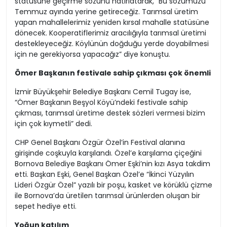
statüsüne geçirme sözünü hatırlatarak, “Bu sözümüzü
Temmuz ayında yerine getireceğiz. Tarımsal üretim
yapan mahallelerimiz yeniden kırsal mahalle statüsüne
dönecek. Kooperatiflerimiz aracılığıyla tarımsal üretimi
destekleyeceğiz. Köylünün doğduğu yerde doyabilmesi
için ne gerekiyorsa yapacağız” diye konuştu.
Ömer Başkanın festivale sahip çıkması çok önemli
İzmir Büyükşehir Belediye Başkanı Cemil Tugay ise,
“Ömer Başkanın Beşyol Köyü’ndeki festivale sahip
çıkması, tarımsal üretime destek sözleri vermesi bizim
için çok kıymetli” dedi.
CHP Genel Başkanı Özgür Özel’in Festival alanına
girişinde coşkuyla karşılandı. Özel’e karşılama çiçeğini
Bornova Belediye Başkanı Ömer Eşki’nin kızı Asya takdim
etti. Başkan Eşki, Genel Başkan Özel’e “İkinci Yüzyılın
Lideri Özgür Özel” yazılı bir poşu, kasket ve körüklü çizme
ile Bornova’da üretilen tarımsal ürünlerden oluşan bir
sepet hediye etti.
Yoğun katılım