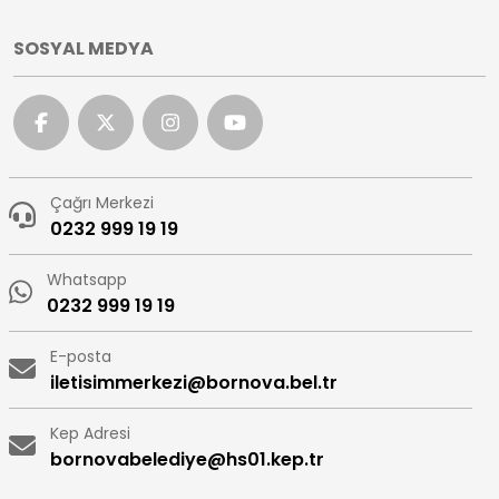
SOSYAL MEDYA
Çağrı Merkezi
0232 999 19 19
Whatsapp
0232 999 19 19
E-posta
iletisimmerkezi@bornova.bel.tr
Kep Adresi
bornovabelediye@hs01.kep.tr