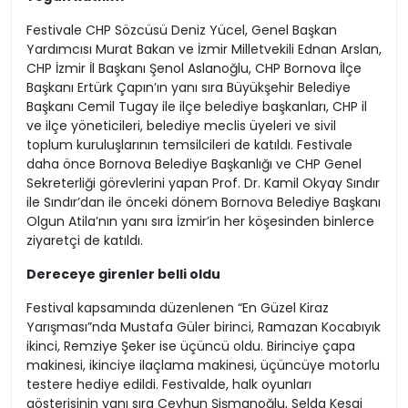
Festivale CHP Sözcüsü Deniz Yücel, Genel Başkan
Yardımcısı Murat Bakan ve İzmir Milletvekili Ednan Arslan,
CHP İzmir İl Başkanı Şenol Aslanoğlu, CHP Bornova İlçe
Başkanı Ertürk Çapın’ın yanı sıra Büyükşehir Belediye
Başkanı Cemil Tugay ile ilçe belediye başkanları, CHP il
ve ilçe yöneticileri, belediye meclis üyeleri ve sivil
toplum kuruluşlarının temsilcileri de katıldı. Festivale
daha önce Bornova Belediye Başkanlığı ve CHP Genel
Sekreterliği görevlerini yapan Prof. Dr. Kamil Okyay Sındır
ile Sındır’dan ile önceki dönem Bornova Belediye Başkanı
Olgun Atila’nın yanı sıra İzmir’in her köşesinden binlerce
ziyaretçi de katıldı.
Dereceye girenler belli oldu
Festival kapsamında düzenlenen “En Güzel Kiraz
Yarışması”nda Mustafa Güler birinci, Ramazan Kocabıyık
ikinci, Remziye Şeker ise üçüncü oldu. Birinciye çapa
makinesi, ikinciye ilaçlama makinesi, üçüncüye motorlu
testere hediye edildi. Festivalde, halk oyunları
gösterisinin yanı sıra Ceyhun Şişmanoğlu, Selda Kesgi