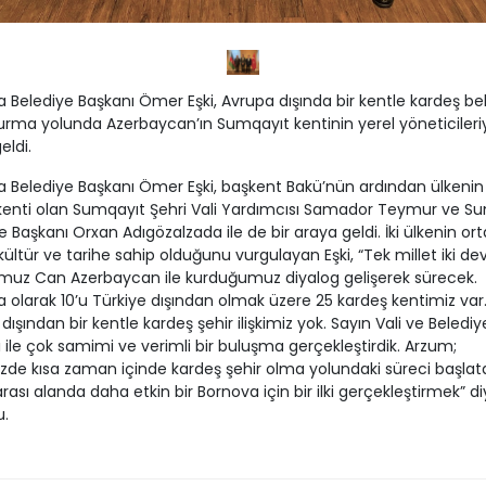
 Belediye Başkanı Ömer Eşki, Avrupa dışında bir kentle kardeş be
i kurma yolunda Azerbaycan’ın Sumqayıt kentinin yerel yöneticileriy
eldi.
 Belediye Başkanı Ömer Eşki, başkent Bakü’nün ardından ülkenin 
kenti olan Sumqayıt Şehri Vali Yardımcısı Samador Teymur ve S
e Başkanı Orxan Adıgözalzada ile de bir araya geldi. İki ülkenin ort
kültür ve tarihe sahip olduğunu vurgulayan Eşki, “Tek millet iki dev
muz Can Azerbaycan ile kurduğumuz diyalog gelişerek sürecek.
 olarak 10’u Türkiye dışından olmak üzere 25 kardeş kentimiz var
dışından bir kentle kardeş şehir ilişkimiz yok. Sayın Vali ve Belediy
 ile çok samimi ve verimli bir buluşma gerçekleştirdik. Arzum;
e kısa zaman içinde kardeş şehir olma yolundaki süreci başlat
arası alanda daha etkin bir Bornova için bir ilki gerçekleştirmek” d
u.