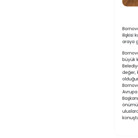
Bornova
ilişkis
araya g
Bornova
büyük 
Belediy
değer, 
olduğu
Bornova
Avrupa 
Başkanı
önümüzd
uluslar
konuşt