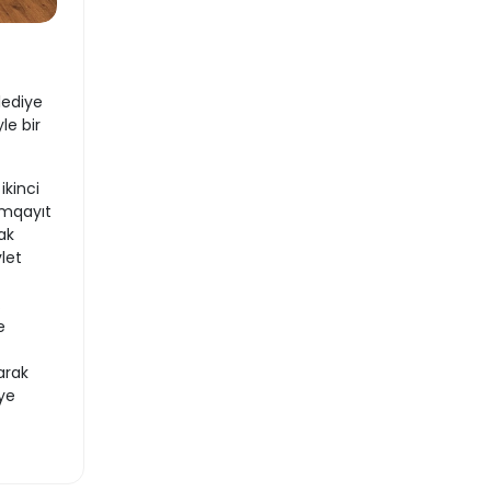
lediye
le bir
ikinci
umqayıt
ak
let
.
e
arak
iye