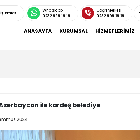
Whatsapp
Çağrı Merkezi
 İşlemler
0232 999 19 19
0232 999 19 19
ANASAYFA
KURUMSAL
HİZMETLERİMİZ
Azerbaycan ile kardeş belediye
Temmuz 2024