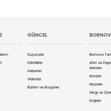
Z
GÜNCEL
BORNO
lırım
Duyurular
Bornova Tar
ri
Etkinlikler
Afet ve De
Alanları
Haberler
Rotalar
Videolar
Müzeler
Bülten ve Broşürler
Sergi ve Ziya
Köşkler