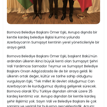
Bornova Belediye Başkanı Ömer Eşki, Avrupa dışında bir
kentle kardeş belediye ilişkisi kurma yolunda
Azerbaycan’ın Sumqayıt kentinin yerel yöneticileriyle bir
araya geldi.
Bornova Belediye Başkanı Ömer Eşki, başkent Bakü’nün
ardından ülkenin ikinci büyük kenti olan Sumqayıt Şehri
Vali Yardımcısı Samador Teymur ve Sumqayıt Belediye
Başkanı Orxan Adıgözalzada ile de bir araya geldi. İki
ülkenin ortak değer, kültür ve tarihe sahip olduğunu
vurgulayan Eşki, “Tek millet iki devlet olduğumuz Can
Azerbaycan ile kurduğumuz diyalog gelişerek sürecek.
Bornova olarak 10’u Türkiye dışından olmak üzere 25
kardeş kentimiz var. Avrupa dışından bir kentle kardeş
şehir ilişkimiz yok. Sayın Vali ve Belediye Başkanı ile çok
samimi ve verimli bir buluşma gerçekleştirdik. Arzum;