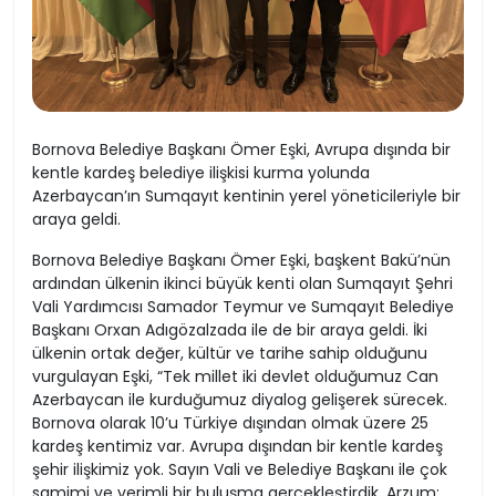
Bornova Belediye Başkanı Ömer Eşki, Avrupa dışında bir
kentle kardeş belediye ilişkisi kurma yolunda
Azerbaycan’ın Sumqayıt kentinin yerel yöneticileriyle bir
araya geldi.
Bornova Belediye Başkanı Ömer Eşki, başkent Bakü’nün
ardından ülkenin ikinci büyük kenti olan Sumqayıt Şehri
Vali Yardımcısı Samador Teymur ve Sumqayıt Belediye
Başkanı Orxan Adıgözalzada ile de bir araya geldi. İki
ülkenin ortak değer, kültür ve tarihe sahip olduğunu
vurgulayan Eşki, “Tek millet iki devlet olduğumuz Can
Azerbaycan ile kurduğumuz diyalog gelişerek sürecek.
Bornova olarak 10’u Türkiye dışından olmak üzere 25
kardeş kentimiz var. Avrupa dışından bir kentle kardeş
şehir ilişkimiz yok. Sayın Vali ve Belediye Başkanı ile çok
samimi ve verimli bir buluşma gerçekleştirdik. Arzum;