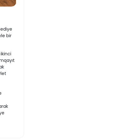
lediye
le bir
ikinci
umqayıt
ak
let
.
e
arak
iye