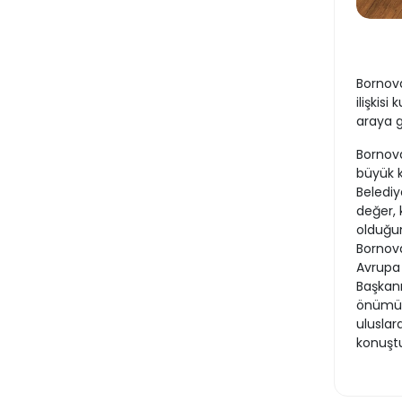
Bornova
ilişkis
araya g
Bornova
büyük 
Belediy
değer, 
olduğu
Bornova
Avrupa 
Başkanı
önümüzd
uluslar
konuşt