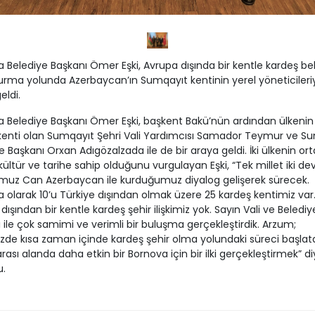
 Belediye Başkanı Ömer Eşki, Avrupa dışında bir kentle kardeş be
i kurma yolunda Azerbaycan’ın Sumqayıt kentinin yerel yöneticileriy
eldi.
 Belediye Başkanı Ömer Eşki, başkent Bakü’nün ardından ülkenin 
kenti olan Sumqayıt Şehri Vali Yardımcısı Samador Teymur ve S
e Başkanı Orxan Adıgözalzada ile de bir araya geldi. İki ülkenin ort
kültür ve tarihe sahip olduğunu vurgulayan Eşki, “Tek millet iki dev
muz Can Azerbaycan ile kurduğumuz diyalog gelişerek sürecek.
 olarak 10’u Türkiye dışından olmak üzere 25 kardeş kentimiz var
dışından bir kentle kardeş şehir ilişkimiz yok. Sayın Vali ve Belediy
 ile çok samimi ve verimli bir buluşma gerçekleştirdik. Arzum;
e kısa zaman içinde kardeş şehir olma yolundaki süreci başlat
arası alanda daha etkin bir Bornova için bir ilki gerçekleştirmek” d
u.