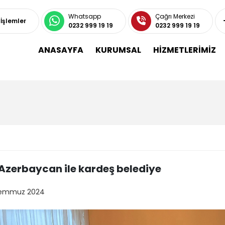
Whatsapp
Çağrı Merkezi
 İşlemler
0232 999 19 19
0232 999 19 19
ANASAYFA
KURUMSAL
HİZMETLERİMİZ
Azerbaycan ile kardeş belediye
Temmuz 2024