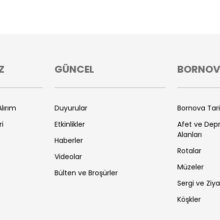
Z
GÜNCEL
BORNO
lırım
Duyurular
Bornova Tar
ri
Etkinlikler
Afet ve De
Alanları
Haberler
Rotalar
Videolar
Müzeler
Bülten ve Broşürler
Sergi ve Ziya
Köşkler