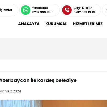
Whatsapp
Çağrı Merkezi
 İşlemler
0232 999 19 19
0232 999 19 19
ANASAYFA
KURUMSAL
HİZMETLERİMİZ
Azerbaycan ile kardeş belediye
Temmuz 2024