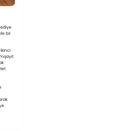
lediye
le bir
ikinci
umqayıt
ak
let
.
e
arak
iye