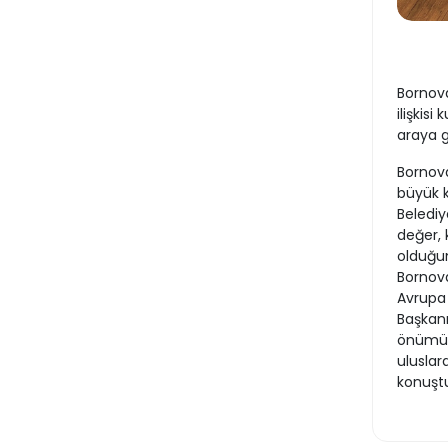
Bornova
ilişkis
araya g
Bornova
büyük 
Belediy
değer, 
olduğu
Bornova
Avrupa 
Başkanı
önümüzd
uluslar
konuşt