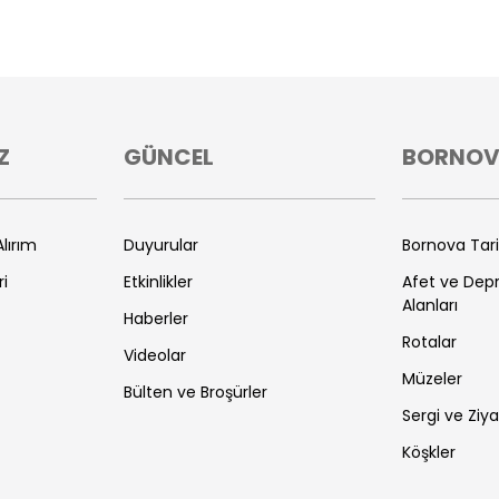
Z
GÜNCEL
BORNO
lırım
Duyurular
Bornova Tar
ri
Etkinlikler
Afet ve De
Alanları
Haberler
Rotalar
Videolar
Müzeler
Bülten ve Broşürler
Sergi ve Ziya
Köşkler