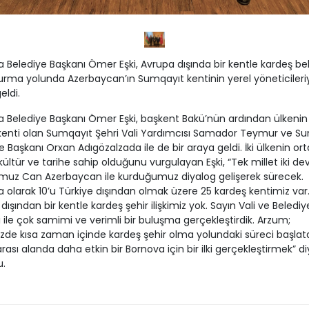
 Belediye Başkanı Ömer Eşki, Avrupa dışında bir kentle kardeş be
i kurma yolunda Azerbaycan’ın Sumqayıt kentinin yerel yöneticileriy
eldi.
 Belediye Başkanı Ömer Eşki, başkent Bakü’nün ardından ülkenin 
kenti olan Sumqayıt Şehri Vali Yardımcısı Samador Teymur ve S
e Başkanı Orxan Adıgözalzada ile de bir araya geldi. İki ülkenin ort
kültür ve tarihe sahip olduğunu vurgulayan Eşki, “Tek millet iki dev
muz Can Azerbaycan ile kurduğumuz diyalog gelişerek sürecek.
 olarak 10’u Türkiye dışından olmak üzere 25 kardeş kentimiz var
dışından bir kentle kardeş şehir ilişkimiz yok. Sayın Vali ve Belediy
 ile çok samimi ve verimli bir buluşma gerçekleştirdik. Arzum;
e kısa zaman içinde kardeş şehir olma yolundaki süreci başlat
arası alanda daha etkin bir Bornova için bir ilki gerçekleştirmek” d
u.