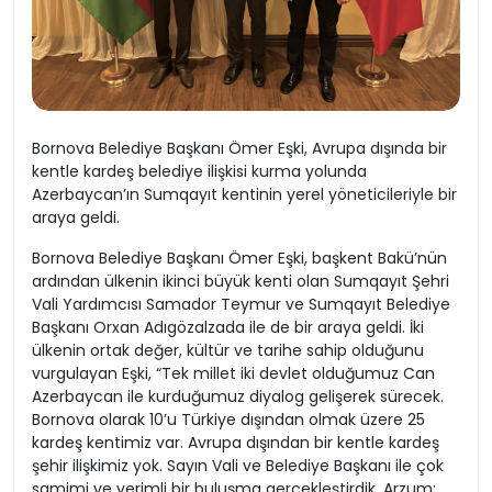
Bornova Belediye Başkanı Ömer Eşki, Avrupa dışında bir
kentle kardeş belediye ilişkisi kurma yolunda
Azerbaycan’ın Sumqayıt kentinin yerel yöneticileriyle bir
araya geldi.
Bornova Belediye Başkanı Ömer Eşki, başkent Bakü’nün
ardından ülkenin ikinci büyük kenti olan Sumqayıt Şehri
Vali Yardımcısı Samador Teymur ve Sumqayıt Belediye
Başkanı Orxan Adıgözalzada ile de bir araya geldi. İki
ülkenin ortak değer, kültür ve tarihe sahip olduğunu
vurgulayan Eşki, “Tek millet iki devlet olduğumuz Can
Azerbaycan ile kurduğumuz diyalog gelişerek sürecek.
Bornova olarak 10’u Türkiye dışından olmak üzere 25
kardeş kentimiz var. Avrupa dışından bir kentle kardeş
şehir ilişkimiz yok. Sayın Vali ve Belediye Başkanı ile çok
samimi ve verimli bir buluşma gerçekleştirdik. Arzum;