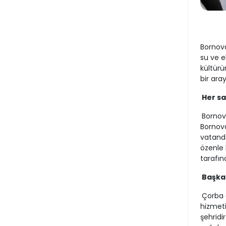
Bornova
su ve e
kültürü
bir aray
Her sa
Bornov
Bornova
vatanda
özenle 
tarafın
Başka
Çorba 
hizmeti
şehridi