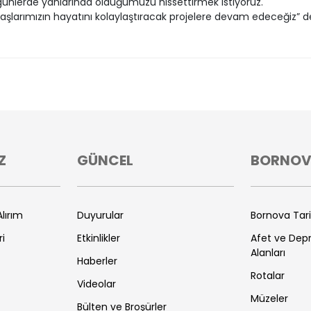
ünlerde yanlarında olduğumuzu hissettirmek istiyoruz.
şlarımızın hayatını kolaylaştıracak projelere devam edeceğiz” de
Z
GÜNCEL
BORNO
lırım
Duyurular
Bornova Tar
ri
Etkinlikler
Afet ve De
Alanları
Haberler
Rotalar
Videolar
Müzeler
Bülten ve Broşürler