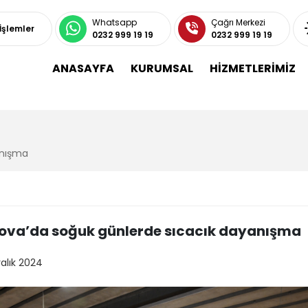
Whatsapp
Çağrı Merkezi
 İşlemler
0232 999 19 19
0232 999 19 19
ANASAYFA
KURUMSAL
HİZMETLERİMİZ
anışma
ova’da soğuk günlerde sıcacık dayanışma
ralık 2024