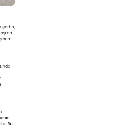
k çorba,
ylaşma
larla
asında
n
r
ek
manın
tık. Bu