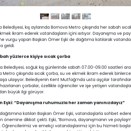
 Belediyesi, kış aylarında Bornova Metro çıkışında her sabah sıca
kmek ikram ederek vatandaşların içini ısıtıyor. Dayanışma ve pa
ne vurgu yapan Başkan Ömer Eşki de dağıtıma katılarak vatandaş
a geldi.
bah yüzlerce kişiye sıcak çorba
a Belediyesi, soğuk kış günlerinde sabah 07.00-09.00 saatleri ar
 Metro çıkışında sıcak çorba, su ve ekmek ikram ederek binlerce
şa ulaşıyor. Belediyenin Kent Mutfağı’nda usta aşçılar tarafında
hazırlanan çorbalar, özellikle öğrenciler ve işe yetişen vatandaşla
dan büyük ilgi görüyor.
n Eşki: “Dayanışma ruhumuzla her zaman yanınızdayız”
dağıtımına katılan Başkan Ömer Eşki, vatandaşlarla sohbet eder
n önemine dikkat çekti. Eşki, “Bornova, dayanışmanın ve paylaş
r. Öğrencilerimiz ve emekçi vatandaşlarımız için bu hizmeti başlat