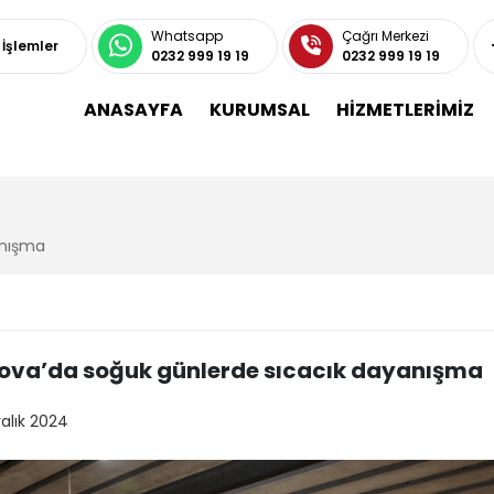
Whatsapp
Çağrı Merkezi
ı İşlemler
0232 999 19 19
0232 999 19 19
ANASAYFA
KURUMSAL
HİZMETLERİMİZ
anışma
ova’da soğuk günlerde sıcacık dayanışma
ralık 2024