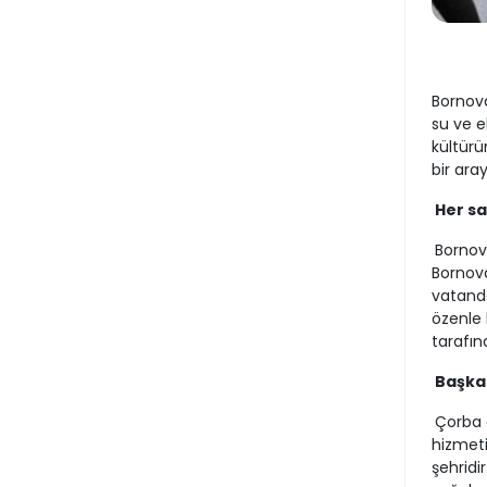
Bornova
su ve e
kültürü
bir aray
Her sa
Bornov
Bornova
vatanda
özenle 
tarafın
Başka
Çorba 
hizmeti
şehridi