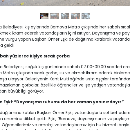
 Belediyesi, kış aylarında Bornova Metro çıkışında her sabah sıca
kmek ikram ederek vatandaşların içini ısıtıyor. Dayanışma ve pa
ne vurgu yapan Başkan Ömer Eşki de dağıtıma katılarak vatandaş
a geldi.
bah yüzlerce kişiye sıcak çorba
a Belediyesi, soğuk kış günlerinde sabah 07.00-09.00 saatleri ar
 Metro çıkışında sıcak çorba, su ve ekmek ikram ederek binlerce
şa ulaşıyor. Belediyenin Kent Mutfağı’nda usta aşçılar tarafında
hazırlanan çorbalar, özellikle öğrenciler ve işe yetişen vatandaşla
dan büyük ilgi görüyor.
n Eşki: “Dayanışma ruhumuzla her zaman yanınızdayız”
dağıtımına katılan Başkan Ömer Eşki, vatandaşlarla sohbet eder
n önemine dikkat çekti. Eşki, “Bornova, dayanışmanın ve paylaş
r. Öğrencilerimiz ve emekçi vatandaşlarımız için bu hizmeti başlat