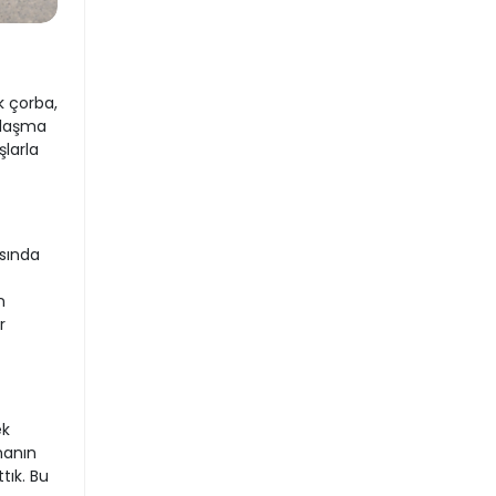
k çorba,
ylaşma
larla
asında
n
r
ek
manın
tık. Bu