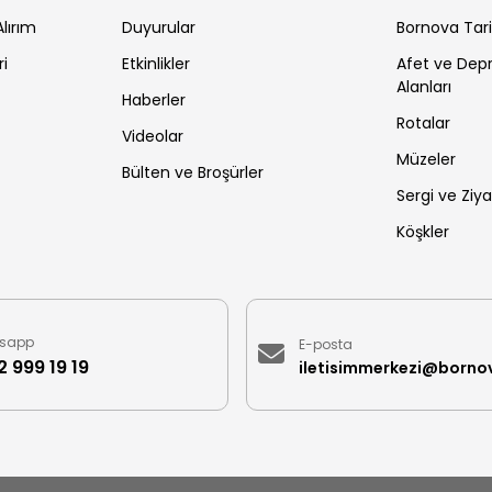
lırım
Duyurular
Bornova Tar
ri
Etkinlikler
Afet ve De
Alanları
Haberler
Rotalar
Videolar
Müzeler
Bülten ve Broşürler
Sergi ve Ziya
Köşkler
sapp
E-posta
 999 19 19