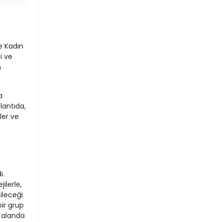
e Kadın
i ve
n
a
lantıda,
ler ve
ı.
ilerle,
bileceği
bir grup
 alanda