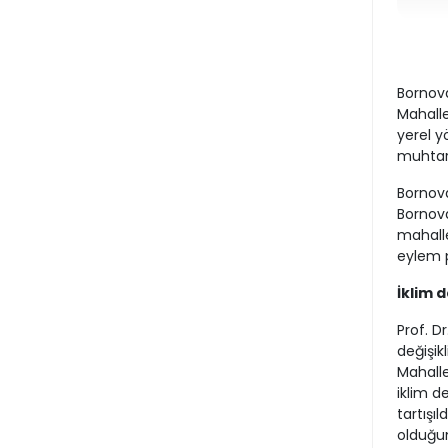
Bornova
Mahalle
yerel y
muhtarl
Bornova
Bornova
mahalle
eylem p
İklim 
Prof. D
değişikl
Mahallel
iklim de
tartışıl
olduğu