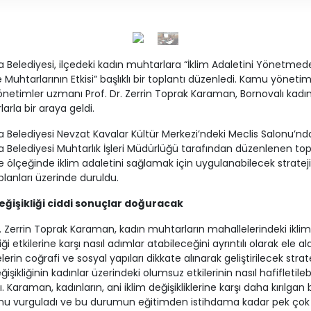
 Belediyesi, ilçedeki kadın muhtarlara “İklim Adaletini Yönetmed
 Muhtarlarının Etkisi” başlıklı bir toplantı düzenledi. Kamu yönetim
önetimler uzmanı Prof. Dr. Zerrin Toprak Karaman, Bornovalı kadı
arla bir araya geldi.
 Belediyesi Nevzat Kavalar Kültür Merkezi’ndeki Meclis Salonu’nd
 Belediyesi Muhtarlık İşleri Müdürlüğü tarafından düzenlenen top
 ölçeğinde iklim adaletini sağlamak için uygulanabilecek strateji
lanları üzerinde duruldu.
değişikliği ciddi sonuçlar doğuracak
r. Zerrin Toprak Karaman, kadın muhtarların mahallelerindeki iklim
iği etkilerine karşı nasıl adımlar atabileceğini ayrıntılı olarak ele ald
erin coğrafi ve sosyal yapıları dikkate alınarak geliştirilecek stratej
ğişikliğinin kadınlar üzerindeki olumsuz etkilerinin nasıl hafifletile
dı. Karaman, kadınların, ani iklim değişikliklerine karşı daha kırılgan 
nu vurguladı ve bu durumun eğitimden istihdama kadar pek çok