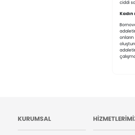
ciddi s
Kadın 
Bornova
adaleti
onların
oluştur
adaleti
çalışm
KURUMSAL
HİZMETLERİMİ