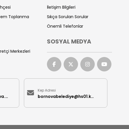
ihçesi
İletişim Bilgileri
prem Toplanma
Sıkça Sorulan Sorular
Önemli Telefonlar
SOSYAL MEDYA
retçi Merkezleri
Kep Adresi
iletisimmerkezi@bornova.bel.tr
bornovabelediye@hs01.kep.tr