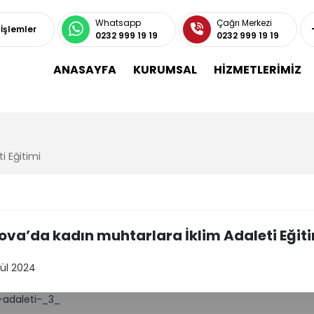
Whatsapp
Çağrı Merkezi
 İşlemler
0232 999 19 19
0232 999 19 19
ANASAYFA
KURUMSAL
HİZMETLERİMİZ
i Eğitimi
ova’da kadın muhtarlara İklim Adaleti Eğit
lül 2024