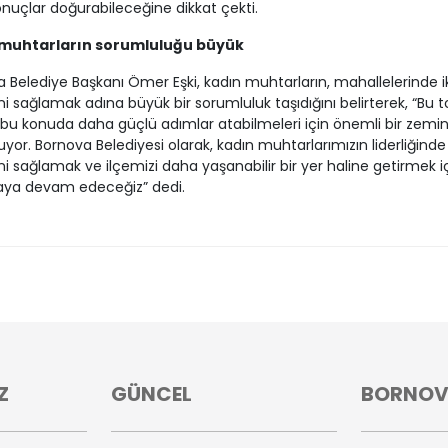
onuçlar doğurabileceğine dikkat çekti.
muhtarların sorumluluğu büyük
 Belediye Başkanı Ömer Eşki, kadın muhtarların, mahallelerinde i
ni sağlamak adına büyük bir sorumluluk taşıdığını belirterek, “Bu to
 bu konuda daha güçlü adımlar atabilmeleri için önemli bir zemi
uyor. Bornova Belediyesi olarak, kadın muhtarlarımızın liderliğinde 
ni sağlamak ve ilçemizi daha yaşanabilir bir yer haline getirmek i
aya devam edeceğiz” dedi.
Z
GÜNCEL
BORNO