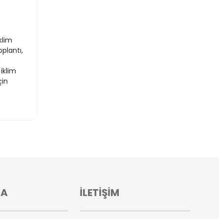
klim
plantı,
n
iklim
çin
VA
İLETİŞİM