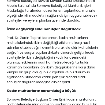
Bornova Belediyesi Nevzat Kavalar Kültür Merkezi’ndeki
Meclis Salonu’nda Bornova Belediyesi Muhtarlık İşleri
Müdürlüğü tarafından düzenlenen toplantıda, mahalle
ölçeğinde iklim adaletini sağlamak için uygulanabilecek
stratejiler ve eylem planları üzerinde duruldu.
İklim değişikliği ciddi sonuçlar doğuracak
Prof. Dr. Zerrin Toprak Karaman, kadın muhtarların
mahallelerindeki iklim değişikliği etkilerine karşı nasıl
adımlar atabileceğini ayrıntılı olarak ele aldı. Mahallelerin
coğrafi ve sosyal yapıları dikkate alınarak geliştirilecek
stratejilerle, iklim değişikliğinin kadınlar üzerindeki
olumsuz etkilerinin nasıl hafifletilebileceği tartışıldı.
Karaman, kadınların, ani iklim değişikliklerine karşı daha
kırılgan bir grup olduğunu vurguladı ve bu durumun
eğitimden istihdama kadar pek çok alanda ciddi
sonuçlar doğurabileceğine dikkat çekti.
Kadın muhtarların sorumluluğu büyük
Bornova Belediye Başkanı Ömer Eşki, kadın muhtarların,
mahallelerinde iklim adaletini sağlamak adına büyük bir