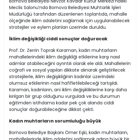
Bornova Belediyesi Nevzat Kavalar Kültür Merkezi’ndeki
Meclis Salonu’nda Bornova Belediyesi Muhtarlık İşleri
Müdürlüğü tarafından düzenlenen toplantıda, mahalle
ölçeğinde iklim adaletini sağlamak için uygulanabilecek
stratejiler ve eylem planları üzerinde duruldu.
İklim değişikliği ciddi sonuçlar doğuracak
Prof. Dr. Zerrin Toprak Karaman, kadın muhtarların
mahallelerindeki iklim değişikliği etkilerine karşı nasıl
adımlar atabileceğini ayrıntılı olarak ele aldı. Mahallelerin
coğrafi ve sosyal yapıları dikkate alınarak geliştirilecek
stratejilerle, iklim değişikliğinin kadınlar üzerindeki
olumsuz etkilerinin nasıl hafifletilebileceği tartışıldı.
Karaman, kadınların, ani iklim değişikliklerine karşı daha
kırılgan bir grup olduğunu vurguladı ve bu durumun
eğitimden istihdama kadar pek çok alanda ciddi
sonuçlar doğurabileceğine dikkat çekti.
Kadın muhtarların sorumluluğu büyük
Bornova Belediye Başkanı Ömer Eşki, kadın muhtarların,
mahallelerinde iklim adaletini sağlamak adına büyük bir