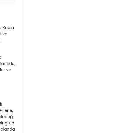
e Kadın
i ve
n
a
lantıda,
ler ve
ı.
ilerle,
bileceği
bir grup
 alanda