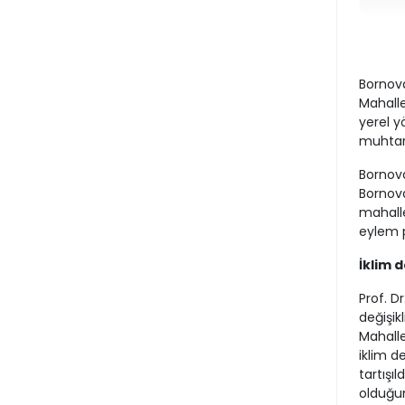
Bornova
Mahalle
yerel y
muhtarl
Bornova
Bornova
mahalle
eylem p
İklim 
Prof. D
değişikl
Mahallel
iklim de
tartışıl
olduğu