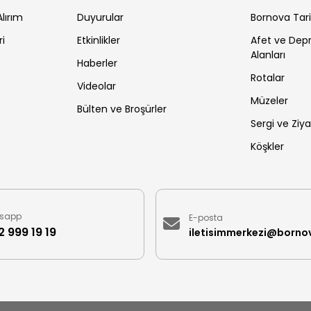
lırım
Duyurular
Bornova Tar
ri
Etkinlikler
Afet ve De
Alanları
Haberler
Rotalar
Videolar
Müzeler
Bülten ve Broşürler
Sergi ve Ziya
Köşkler
sapp
E-posta
 999 19 19