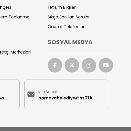
ihçesi
İletişim Bilgileri
prem Toplanma
Sıkça Sorulan Sorular
Önemli Telefonlar
SOSYAL MEDYA
retçi Merkezleri
Kep Adresi
iletisimmerkezi@bornova.bel.tr
bornovabelediye@hs01.kep.tr