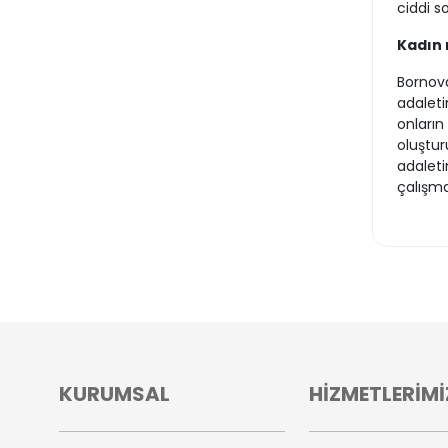
ciddi s
Kadın 
Bornova
adaleti
onların
oluştur
adaleti
çalışm
KURUMSAL
HİZMETLERİMİ