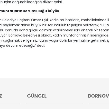
onuçlar doğurabileceğine dikkat çekti.
muhtarların sorumluluğu büyük
 Belediye Başkanı Ömer Eşki, kadın muhtarların, mahallelerinde i
ni sağlamak adına büyük bir sorumluluk taşıdığını belirterek, “Bu to
 bu konuda daha güçlü adımlar atabilmeleri için önemli bir zemi
uyor. Bornova Belediyesi olarak, kadın muhtarlarımızın liderliğinde 
ni sağlamak ve ilçemizi daha yaşanabilir bir yer haline getirmek i
aya devam edeceğiz” dedi.
Z
GÜNCEL
BORNO