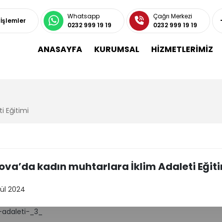
Whatsapp
Çağrı Merkezi
 İşlemler
0232 999 19 19
0232 999 19 19
ANASAYFA
KURUMSAL
HİZMETLERİMİZ
i Eğitimi
ova’da kadın muhtarlara İklim Adaleti Eğit
lül 2024