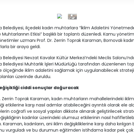
 Belediyesi, ilçedeki kadın muhtarlara “İklim Adaletini Yönetmed
 Muhtarlarının Etkisi” başlıklı bir toplantı düzenledi. Kamu yönetim
önetimler uzmanı Prof. Dr. Zerrin Toprak Karaman, Bornovalı kadı
arla bir araya geldi.
 Belediyesi Nevzat Kavalar Kültür Merkezi’ndeki Meclis Salonu’nd
 Belediyesi Muhtarlık İşleri Müdürlüğü tarafından düzenlenen top
 ölçeğinde iklim adaletini sağlamak için uygulanabilecek strateji
lanları üzerinde duruldu.
değişikliği ciddi sonuçlar doğuracak
r. Zerrin Toprak Karaman, kadın muhtarların mahallelerindeki iklim
iği etkilerine karşı nasıl adımlar atabileceğini ayrıntılı olarak ele ald
erin coğrafi ve sosyal yapıları dikkate alınarak geliştirilecek stratej
ğişikliğinin kadınlar üzerindeki olumsuz etkilerinin nasıl hafifletile
dı. Karaman, kadınların, ani iklim değişikliklerine karşı daha kırılgan 
nu vurguladı ve bu durumun eğitimden istihdama kadar pek çok