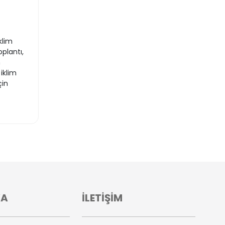
klim
plantı,
n
iklim
çin
VA
İLETİŞİM