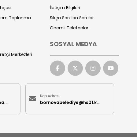
ihçesi
İletişim Bilgileri
prem Toplanma
Sıkça Sorulan Sorular
Önemli Telefonlar
SOSYAL MEDYA
retçi Merkezleri
Kep Adresi
iletisimmerkezi@bornova.bel.tr
bornovabelediye@hs01.kep.tr