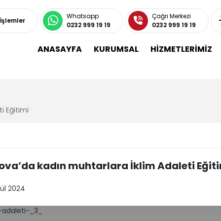
Whatsapp
Çağrı Merkezi
 İşlemler
0232 999 19 19
0232 999 19 19
ANASAYFA
KURUMSAL
HİZMETLERİMİZ
i Eğitimi
ova’da kadın muhtarlara İklim Adaleti Eğit
lül 2024