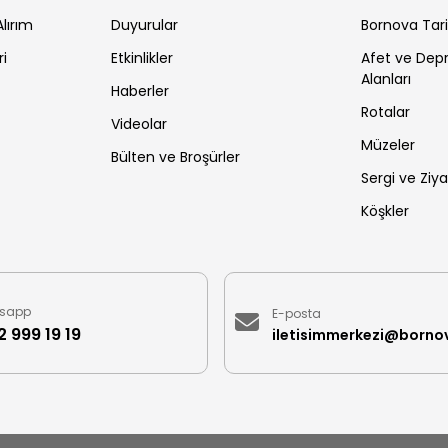
lırım
Duyurular
Bornova Tar
ri
Etkinlikler
Afet ve De
Alanları
Haberler
Rotalar
Videolar
Müzeler
Bülten ve Broşürler
Sergi ve Ziya
Köşkler
sapp
E-posta
 999 19 19