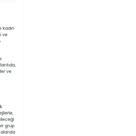
e Kadın
i ve
n
a
lantıda,
ler ve
ı.
ilerle,
bileceği
bir grup
 alanda