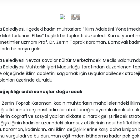
 Belediyesi, ilçedeki kadın muhtarlara “İklim Adaletini Yönetmed
 Muhtarlarının Etkisi” başlıklı bir toplantı düzenledi. Kamu yönetim
önetimler uzmanı Prof. Dr. Zerrin Toprak Karaman, Bornovalı kadı
arla bir araya geldi.
 Belediyesi Nevzat Kavalar Kültür Merkezi’ndeki Meclis Salonu’nd
 Belediyesi Muhtarlık İşleri Müdürlüğü tarafından düzenlenen top
 ölçeğinde iklim adaletini sağlamak için uygulanabilecek strateji
lanları üzerinde duruldu.
değişikliği ciddi sonuçlar doğuracak
r. Zerrin Toprak Karaman, kadın muhtarların mahallelerindeki iklim
iği etkilerine karşı nasıl adımlar atabileceğini ayrıntılı olarak ele ald
erin coğrafi ve sosyal yapıları dikkate alınarak geliştirilecek stratej
ğişikliğinin kadınlar üzerindeki olumsuz etkilerinin nasıl hafifletile
dı. Karaman, kadınların, ani iklim değişikliklerine karşı daha kırılgan 
nu vurguladı ve bu durumun eğitimden istihdama kadar pek çok