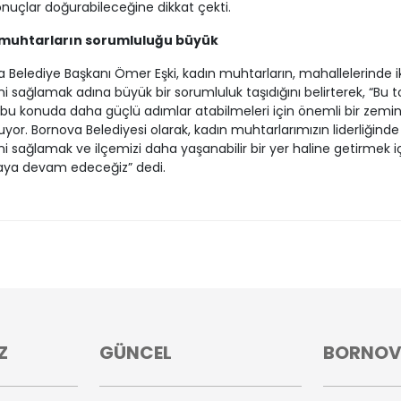
onuçlar doğurabileceğine dikkat çekti.
muhtarların sorumluluğu büyük
 Belediye Başkanı Ömer Eşki, kadın muhtarların, mahallelerinde i
ni sağlamak adına büyük bir sorumluluk taşıdığını belirterek, “Bu to
 bu konuda daha güçlü adımlar atabilmeleri için önemli bir zemi
uyor. Bornova Belediyesi olarak, kadın muhtarlarımızın liderliğinde 
ni sağlamak ve ilçemizi daha yaşanabilir bir yer haline getirmek i
aya devam edeceğiz” dedi.
Z
GÜNCEL
BORNO