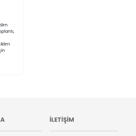
klim
plantı,
n
iklim
çin
VA
İLETİŞİM