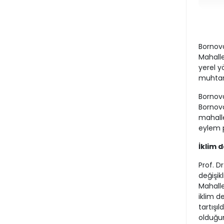
Bornova
Mahalle
yerel y
muhtarl
Bornova
Bornova
mahalle
eylem p
İklim 
Prof. D
değişikl
Mahallel
iklim de
tartışıl
olduğu