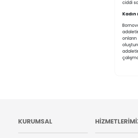
ciddi s
Kadın 
Bornova
adaleti
onların
oluştur
adaleti
çalışm
KURUMSAL
HİZMETLERİMİ