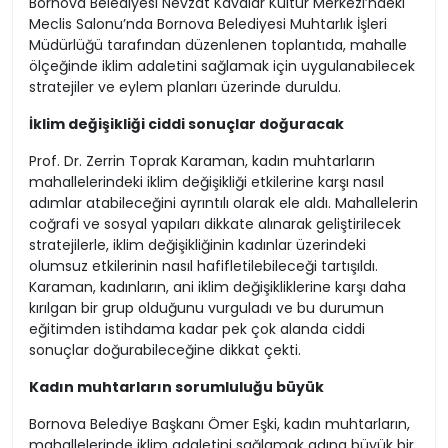
Bornova Belediyesi Nevzat Kavalar Kültür Merkezi’ndeki
Meclis Salonu’nda Bornova Belediyesi Muhtarlık İşleri
Müdürlüğü tarafından düzenlenen toplantıda, mahalle
ölçeğinde iklim adaletini sağlamak için uygulanabilecek
stratejiler ve eylem planları üzerinde duruldu.
İklim değişikliği ciddi sonuçlar doğuracak
Prof. Dr. Zerrin Toprak Karaman, kadın muhtarların
mahallelerindeki iklim değişikliği etkilerine karşı nasıl
adımlar atabileceğini ayrıntılı olarak ele aldı. Mahallelerin
coğrafi ve sosyal yapıları dikkate alınarak geliştirilecek
stratejilerle, iklim değişikliğinin kadınlar üzerindeki
olumsuz etkilerinin nasıl hafifletilebileceği tartışıldı.
Karaman, kadınların, ani iklim değişikliklerine karşı daha
kırılgan bir grup olduğunu vurguladı ve bu durumun
eğitimden istihdama kadar pek çok alanda ciddi
sonuçlar doğurabileceğine dikkat çekti.
Kadın muhtarların sorumluluğu büyük
Bornova Belediye Başkanı Ömer Eşki, kadın muhtarların,
mahallelerinde iklim adaletini sağlamak adına büyük bir