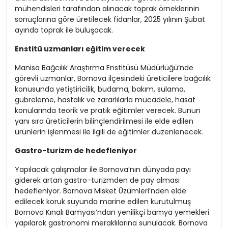
mühendisleri tarafından alınacak toprak örneklerinin
sonuçlarına göre üretilecek fidanlar, 2025 yılının Şubat
ayında toprak ile buluşacak.
Enstitü uzmanları eğitim verecek
Manisa Bağcılık Araştırma Enstitüsü Müdürlüğü’nde
görevli uzmanlar, Bornova ilçesindeki üreticilere bağcılık
konusunda yetiştiricilik, budama, bakım, sulama,
gübreleme, hastalık ve zararlılarla mücadele, hasat
konularında teorik ve pratik eğitimler verecek. Bunun
yanı sıra üreticilerin bilinçlendirilmesi ile elde edilen
ürünlerin işlenmesi ile ilgili de eğitimler düzenlenecek.
Gastro-turizm de hedefleniyor
Yapılacak çalışmalar ile Bornova’nın dünyada payı
giderek artan gastro-turizmden de pay alması
hedefleniyor. Bornova Misket Üzümleri’nden elde
edilecek koruk suyunda marine edilen kurutulmuş
Bornova Kınalı Bamyası’ndan yenilikçi bamya yemekleri
yapılarak gastronomi meraklılarına sunulacak. Bornova