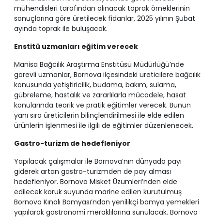
mühendisleri tarafından alınacak toprak örneklerinin
sonuçlarına göre üretilecek fidanlar, 2025 yılının Şubat
ayında toprak ile buluşacak.
Enstitü uzmanları eğitim verecek
Manisa Bağcılık Araştırma Enstitüsü Müdürlüğü’nde
görevli uzmanlar, Bornova ilçesindeki üreticilere bağcılık
konusunda yetiştiricilik, budama, bakım, sulama,
gübreleme, hastalık ve zararlılarla mücadele, hasat
konularında teorik ve pratik eğitimler verecek. Bunun
yanı sıra üreticilerin bilinçlendirilmesi ile elde edilen
ürünlerin işlenmesi ile ilgili de eğitimler düzenlenecek.
Gastro-turizm de hedefleniyor
Yapılacak çalışmalar ile Bornova’nın dünyada payı
giderek artan gastro-turizmden de pay alması
hedefleniyor. Bornova Misket Üzümleri’nden elde
edilecek koruk suyunda marine edilen kurutulmuş
Bornova Kınalı Bamyası’ndan yenilikçi bamya yemekleri
yapılarak gastronomi meraklılarına sunulacak. Bornova