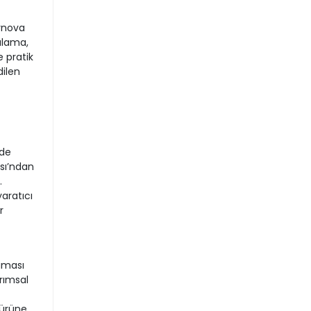
rnova
sulama,
 pratik
dilen
-
lde
sı’ndan
.
aratıcı
r
aması
rımsal
 ürüne