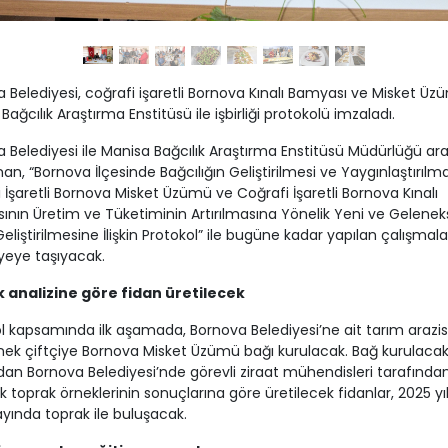
 Belediyesi, coğrafi işaretli Bornova Kınalı Bamyası ve Misket Üz
Bağcılık Araştırma Enstitüsü ile işbirliği protokolü imzaladı.
 Belediyesi ile Manisa Bağcılık Araştırma Enstitüsü Müdürlüğü ar
an, “Bornova İlçesinde Bağcılığın Geliştirilmesi ve Yaygınlaştırılmas
 İşaretli Bornova Misket Üzümü ve Coğrafi İşaretli Bornova Kınalı
nın Üretim ve Tüketiminin Artırılmasına Yönelik Yeni ve Gelenek
Geliştirilmesine İlişkin Protokol” ile bugüne kadar yapılan çalışmala
iyeye taşıyacak.
 analizine göre fidan üretilecek
l kapsamında ilk aşamada, Bornova Belediyesi’ne ait tarım arazis
nek çiftçiye Bornova Misket Üzümü bağı kurulacak. Bağ kurulaca
dan Bornova Belediyesi’nde görevli ziraat mühendisleri tarafında
k toprak örneklerinin sonuçlarına göre üretilecek fidanlar, 2025 yıl
yında toprak ile buluşacak.