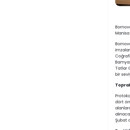
Bornova
Manisa 
Bornova
imzalan
Coğrafi
Bamyası
Tatlar 
bir sev
Toprak
Protoko
dört ör
alanlar
alınaca
Şubat a