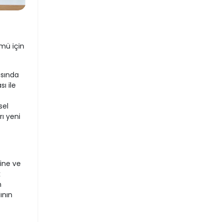
ümü için
asında
ı ile
sel
rı yeni
ine ve
k
n
ının