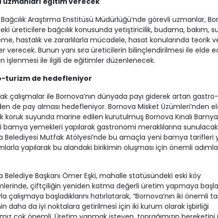
ü uzmanları eğitim verecek
Bağcılık Araştırma Enstitüsü Müdürlüğü’nde görevli uzmanlar, Bo
deki üreticilere bağcılık konusunda yetiştiricilik, budama, bakım, 
me, hastalık ve zararlılarla mücadele, hasat konularında teorik ve
er verecek. Bunun yanı sıra üreticilerin bilinçlendirilmesi ile elde e
in işlenmesi ile ilgili de eğitimler düzenlenecek.
-turizm de hedefleniyor
ak çalışmalar ile Bornova’nın dünyada payı giderek artan gastro
en de pay alması hedefleniyor. Bornova Misket Üzümleri’nden e
k koruk suyunda marine edilen kurutulmuş Bornova Kınalı Bamya
çi bamya yemekleri yapılarak gastronomi meraklılarına sunulacak
 Belediyesi Mutfak Atölyesi’nde bu amaçla yeni bamya tarifleri y
mlarla yapılarak bu alandaki birikimin oluşması için önemli adımla
 Belediye Başkanı Ömer Eşki, mahalle statüsündeki eski köy
mlerinde, çiftçiliğin yeniden katma değerli üretim yapmaya başl
a çalışmaya başladıklarını hatırlatarak, “Bornova’nın iki önemli ta
n daha da iyi noktalara getirilmesi için iki kurum olarak işbirliği
ız çok önemli. Üretim yapmak isteyen, toprağımızın bereketini