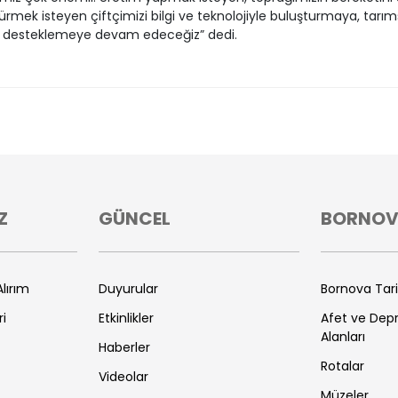
rmek isteyen çiftçimizi bilgi ve teknolojiyle buluşturmaya, tarım
i desteklemeye devam edeceğiz” dedi.
Z
GÜNCEL
BORNO
lırım
Duyurular
Bornova Tar
ri
Etkinlikler
Afet ve De
Alanları
Haberler
Rotalar
Videolar
Müzeler