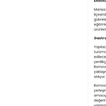
Enstit
Manisa 
ilçesin
gübrele
eğitiml
ürünler
Gastro
Yapılac
turizmd
edilece
yenilik
Bornova
yaklaşı
atılıyor.
Bornova
yerleşi
amacıyl
değerini
yapmam