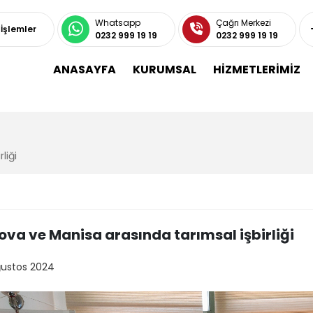
Whatsapp
Çağrı Merkezi
 İşlemler
0232 999 19 19
0232 999 19 19
ANASAYFA
KURUMSAL
HİZMETLERİMİZ
liği
ova ve Manisa arasında tarımsal işbirliği
ğustos 2024