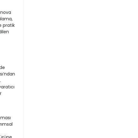
rnova
sulama,
 pratik
dilen
-
lde
sı’ndan
.
aratıcı
r
aması
rımsal
 ürüne