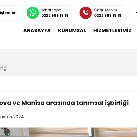
Whatsapp
Çağrı Merkezi
 İşlemler
0232 999 19 19
0232 999 19 19
ANASAYFA
KURUMSAL
HİZMETLERİMİZ
liği
ova ve Manisa arasında tarımsal işbirliği
ğustos 2024