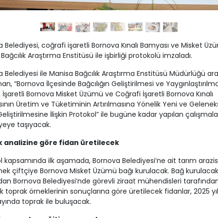
 Belediyesi, coğrafi işaretli Bornova Kınalı Bamyası ve Misket Üz
Bağcılık Araştırma Enstitüsü ile işbirliği protokolü imzaladı.
 Belediyesi ile Manisa Bağcılık Araştırma Enstitüsü Müdürlüğü ar
an, “Bornova İlçesinde Bağcılığın Geliştirilmesi ve Yaygınlaştırılmas
 İşaretli Bornova Misket Üzümü ve Coğrafi İşaretli Bornova Kınalı
nın Üretim ve Tüketiminin Artırılmasına Yönelik Yeni ve Gelenek
Geliştirilmesine İlişkin Protokol” ile bugüne kadar yapılan çalışmala
iyeye taşıyacak.
 analizine göre fidan üretilecek
l kapsamında ilk aşamada, Bornova Belediyesi’ne ait tarım arazis
nek çiftçiye Bornova Misket Üzümü bağı kurulacak. Bağ kurulaca
dan Bornova Belediyesi’nde görevli ziraat mühendisleri tarafında
k toprak örneklerinin sonuçlarına göre üretilecek fidanlar, 2025 yıl
yında toprak ile buluşacak.