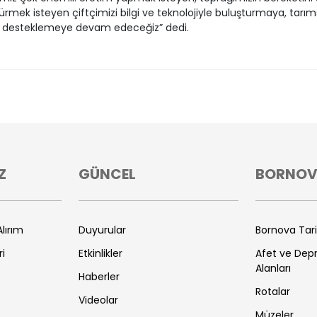
rmek isteyen çiftçimizi bilgi ve teknolojiyle buluşturmaya, tarım
i desteklemeye devam edeceğiz” dedi.
Z
GÜNCEL
BORNO
lırım
Duyurular
Bornova Tar
ri
Etkinlikler
Afet ve De
Alanları
Haberler
Rotalar
Videolar
Müzeler