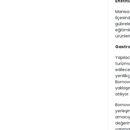
Enstit
Manisa 
ilçesin
gübrele
eğitiml
ürünler
Gastro
Yapılac
turizmd
edilece
yenilik
Bornova
yaklaşı
atılıyor.
Bornova
yerleşi
amacıyl
değerini
yapmam