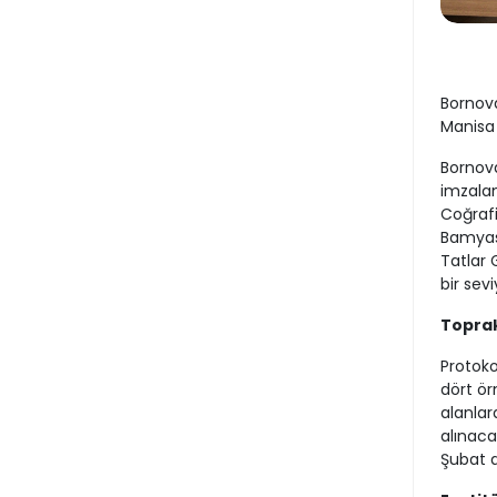
Bornova
Manisa 
Bornova
imzalan
Coğrafi
Bamyası
Tatlar 
bir sev
Toprak
Protoko
dört ör
alanlar
alınaca
Şubat a