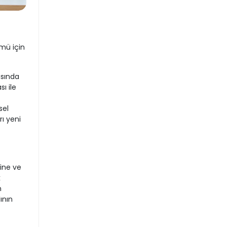
ümü için
asında
ı ile
sel
rı yeni
ine ve
k
n
ının