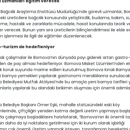
ü uzmanları eğitim verecek
Bağcılık Araştırma Enstitüsü Müdürlüğü’nde görevli uzmanlar, Bo
deki üreticilere bağcılık konusunda yetiştiricilik, budama, bakım, 
me, hastalık ve zararlılarla mücadele, hasat konularında teorik ve
er verecek. Bunun yanı sıra üreticilerin bilinçlendirilmesi ile elde e
in işlenmesi ile ilgili de eğitimler düzenlenecek.
-turizm de hedefleniyor
ak çalışmalar ile Bornova’nın dünyada payı giderek artan gastro
en de pay alması hedefleniyor. Bornova Misket Üzümleri’nden e
k koruk suyunda marine edilen kurutulmuş Bornova Kınalı Bamya
çi bamya yemekleri yapılarak gastronomi meraklılarına sunulacak
 Belediyesi Mutfak Atölyesi’nde bu amaçla yeni bamya tarifleri y
mlarla yapılarak bu alandaki birikimin oluşması için önemli adımla
 Belediye Başkanı Ömer Eşki, mahalle statüsündeki eski köy
mlerinde, çiftçiliğin yeniden katma değerli üretim yapmaya başl
a çalışmaya başladıklarını hatırlatarak, “Bornova’nın iki önemli ta
n daha da iyi noktalara getirilmesi için iki kurum olarak işbirliği
ız çok önemli. Üretim yapmak isteyen, toprağımızın bereketini