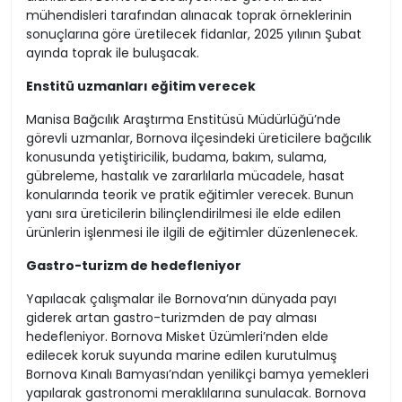
mühendisleri tarafından alınacak toprak örneklerinin
sonuçlarına göre üretilecek fidanlar, 2025 yılının Şubat
ayında toprak ile buluşacak.
Enstitü uzmanları eğitim verecek
Manisa Bağcılık Araştırma Enstitüsü Müdürlüğü’nde
görevli uzmanlar, Bornova ilçesindeki üreticilere bağcılık
konusunda yetiştiricilik, budama, bakım, sulama,
gübreleme, hastalık ve zararlılarla mücadele, hasat
konularında teorik ve pratik eğitimler verecek. Bunun
yanı sıra üreticilerin bilinçlendirilmesi ile elde edilen
ürünlerin işlenmesi ile ilgili de eğitimler düzenlenecek.
Gastro-turizm de hedefleniyor
Yapılacak çalışmalar ile Bornova’nın dünyada payı
giderek artan gastro-turizmden de pay alması
hedefleniyor. Bornova Misket Üzümleri’nden elde
edilecek koruk suyunda marine edilen kurutulmuş
Bornova Kınalı Bamyası’ndan yenilikçi bamya yemekleri
yapılarak gastronomi meraklılarına sunulacak. Bornova