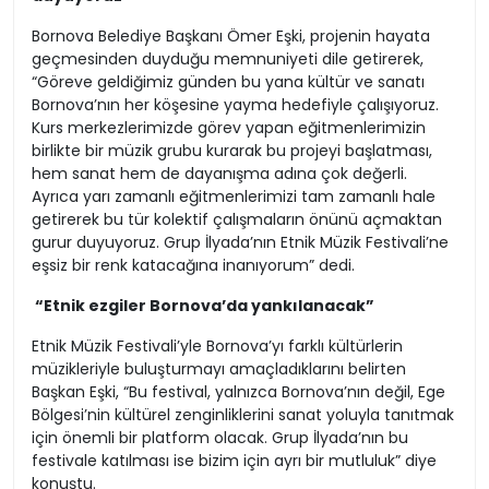
Bornova Belediye Başkanı Ömer Eşki, projenin hayata
geçmesinden duyduğu memnuniyeti dile getirerek,
“Göreve geldiğimiz günden bu yana kültür ve sanatı
Bornova’nın her köşesine yayma hedefiyle çalışıyoruz.
Kurs merkezlerimizde görev yapan eğitmenlerimizin
birlikte bir müzik grubu kurarak bu projeyi başlatması,
hem sanat hem de dayanışma adına çok değerli.
Ayrıca yarı zamanlı eğitmenlerimizi tam zamanlı hale
getirerek bu tür kolektif çalışmaların önünü açmaktan
gurur duyuyoruz. Grup İlyada’nın Etnik Müzik Festivali’ne
eşsiz bir renk katacağına inanıyorum” dedi.
“Etnik ezgiler Bornova’da yankılanacak”
Etnik Müzik Festivali’yle Bornova’yı farklı kültürlerin
müzikleriyle buluşturmayı amaçladıklarını belirten
Başkan Eşki, “Bu festival, yalnızca Bornova’nın değil, Ege
Bölgesi’nin kültürel zenginliklerini sanat yoluyla tanıtmak
için önemli bir platform olacak. Grup İlyada’nın bu
festivale katılması ise bizim için ayrı bir mutluluk” diye
konuştu.