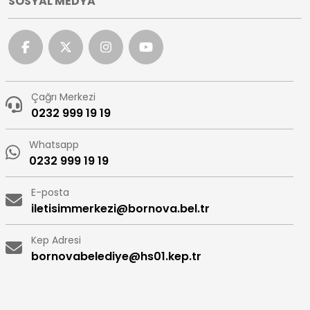
SOSYAL MEDYA
Çağrı Merkezi
0232 999 19 19
Whatsapp
0232 999 19 19
E-posta
iletisimmerkezi@bornova.bel.tr
Kep Adresi
bornovabelediye@hs01.kep.tr