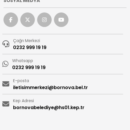
SOSYAL MEDYA
Çağrı Merkezi
0232 999 19 19
Whatsapp
0232 999 19 19
E-posta
iletisimmerkezi@bornova.bel.tr
Kep Adresi
bornovabelediye@hs01.kep.tr