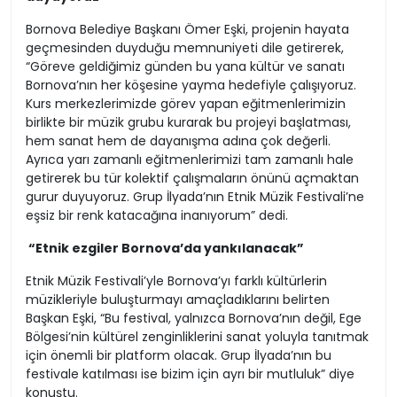
Bornova Belediye Başkanı Ömer Eşki, projenin hayata
geçmesinden duyduğu memnuniyeti dile getirerek,
“Göreve geldiğimiz günden bu yana kültür ve sanatı
Bornova’nın her köşesine yayma hedefiyle çalışıyoruz.
Kurs merkezlerimizde görev yapan eğitmenlerimizin
birlikte bir müzik grubu kurarak bu projeyi başlatması,
hem sanat hem de dayanışma adına çok değerli.
Ayrıca yarı zamanlı eğitmenlerimizi tam zamanlı hale
getirerek bu tür kolektif çalışmaların önünü açmaktan
gurur duyuyoruz. Grup İlyada’nın Etnik Müzik Festivali’ne
eşsiz bir renk katacağına inanıyorum” dedi.
“Etnik ezgiler Bornova’da yankılanacak”
Etnik Müzik Festivali’yle Bornova’yı farklı kültürlerin
müzikleriyle buluşturmayı amaçladıklarını belirten
Başkan Eşki, “Bu festival, yalnızca Bornova’nın değil, Ege
Bölgesi’nin kültürel zenginliklerini sanat yoluyla tanıtmak
için önemli bir platform olacak. Grup İlyada’nın bu
festivale katılması ise bizim için ayrı bir mutluluk” diye
konuştu.