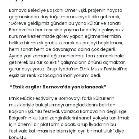
Bornova Belediye Başkanı Ömer Eşki, projenin hayata
geçmesinden duyduğu memnuniyeti dile getirerek,
“Göreve geldiğimiz günden bu yana kültür ve sanatı
Bornova’nın her köşesine yayma hedefiyle çalışıyoruz.
Kurs merkezlerimizde görev yapan eğitmenlerimizin
birlikte bir müzik grubu kurarak bu projeyi başlatması,
hem sanat hem de dayanışma adına çok değerli.
Ayrıca yarı zamanlı eğitmenlerimizi tam zamanlı hale
getirerek bu tür kolektif çalışmaların önünü açmaktan
gurur duyuyoruz. Grup İlyada’nın Etnik Müzik Festivali’ne
eşsiz bir renk katacağına inanıyorum” dedi.
“Etnik ezgiler Bornova’da yankılanacak”
Etnik Müzik Festivali’yle Bornova’yı farklı kültürlerin
müzikleriyle buluşturmayı amaçladıklarını belirten
Başkan Eşki, “Bu festival, yalnızca Bornova’nın değil, Ege
Bölgesi’nin kültürel zenginliklerini sanat yoluyla tanıtmak
için önemli bir platform olacak. Grup İlyada’nın bu
festivale katılması ise bizim için ayrı bir mutluluk” diye
konuştu.