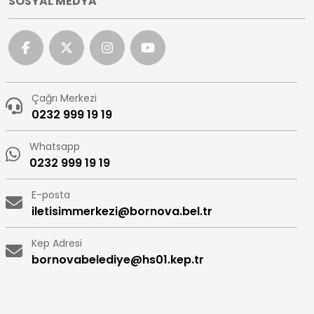
SOSYAL MEDYA
Çağrı Merkezi
0232 999 19 19
Whatsapp
0232 999 19 19
E-posta
iletisimmerkezi@bornova.bel.tr
Kep Adresi
bornovabelediye@hs01.kep.tr