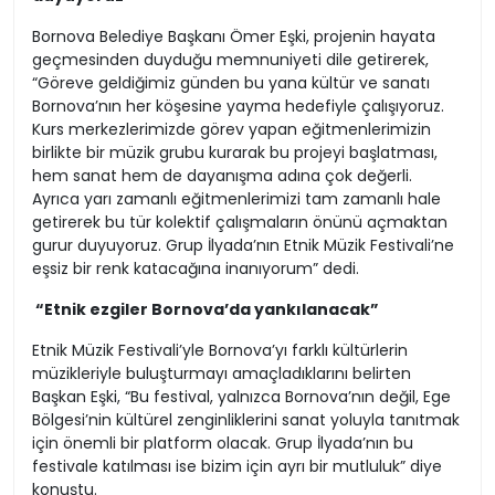
Bornova Belediye Başkanı Ömer Eşki, projenin hayata
geçmesinden duyduğu memnuniyeti dile getirerek,
“Göreve geldiğimiz günden bu yana kültür ve sanatı
Bornova’nın her köşesine yayma hedefiyle çalışıyoruz.
Kurs merkezlerimizde görev yapan eğitmenlerimizin
birlikte bir müzik grubu kurarak bu projeyi başlatması,
hem sanat hem de dayanışma adına çok değerli.
Ayrıca yarı zamanlı eğitmenlerimizi tam zamanlı hale
getirerek bu tür kolektif çalışmaların önünü açmaktan
gurur duyuyoruz. Grup İlyada’nın Etnik Müzik Festivali’ne
eşsiz bir renk katacağına inanıyorum” dedi.
“Etnik ezgiler Bornova’da yankılanacak”
Etnik Müzik Festivali’yle Bornova’yı farklı kültürlerin
müzikleriyle buluşturmayı amaçladıklarını belirten
Başkan Eşki, “Bu festival, yalnızca Bornova’nın değil, Ege
Bölgesi’nin kültürel zenginliklerini sanat yoluyla tanıtmak
için önemli bir platform olacak. Grup İlyada’nın bu
festivale katılması ise bizim için ayrı bir mutluluk” diye
konuştu.