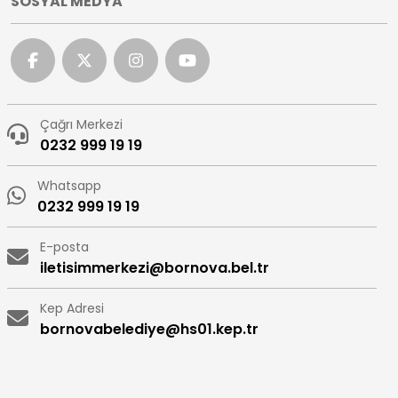
SOSYAL MEDYA
Çağrı Merkezi
0232 999 19 19
Whatsapp
0232 999 19 19
E-posta
iletisimmerkezi@bornova.bel.tr
Kep Adresi
bornovabelediye@hs01.kep.tr