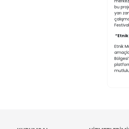
merkezl
bu proj
yarı za
çalışma
Festiva
“Etnik
Etnik Mü
amaçlad
Bölgesi
platfor
mutlulu