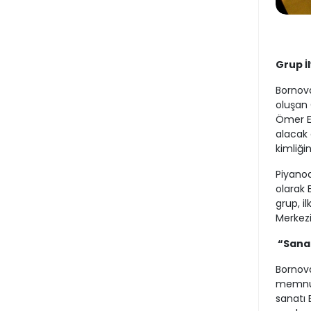
Grup İ
Bornova
oluşan 
Ömer Eş
alacak 
kimliği
Piyanod
olarak 
grup, i
Merkezi
“Sana
Bornov
memnuni
sanatı 