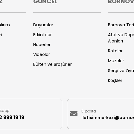
Z
GÜNCEL
BORNO
lırım
Duyurular
Bornova Tar
ri
Etkinlikler
Afet ve De
Alanları
Haberler
Rotalar
Videolar
Müzeler
Bülten ve Broşürler
Sergi ve Ziya
Köşkler
sapp
E-posta
 999 19 19