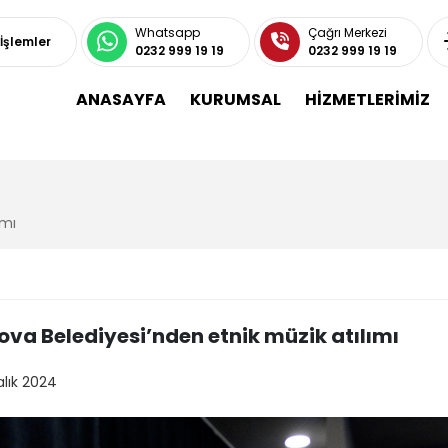
Whatsapp
Çağrı Merkezi
 İşlemler
0232 999 19 19
0232 999 19 19
ANASAYFA
KURUMSAL
HİZMETLERİMİZ
ımı
ova Belediyesi’nden etnik müzik atılımı
alık 2024