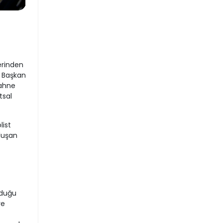
erinden
. Başkan
sahne
tsal
list
luşan
yduğu
ve