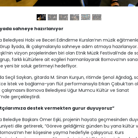
lyada sahneye hazırlanıyor
 Belediyesi Hobi ve Beceri Edindirme Kursları’nın müzik eğitmenl
Grup İlyada, ilk çalışmalarıyla sahneye adım atmaya hazırlanıyor
ki’nin vizyon projelerinden biri olan Etnik Müzik Festivali’nde de 
grup, farklı kültürlere ait ezgileri harmanlayarak Bornova’nın sana
ne yeni bir soluk getirmeyi hedefliyor.
a Seçil Saykan, gitarda M. Sinan Kurşun, ritimde Şenol Ağrıdağ, so
Ece İstek ve bağlama-yan flüt performansıyla Erkan Çabuk’tan o
lk çalışmasını Bornova Belediyesi Uğur Mumcu Kültür ve Sanat
’nde gerçekleştirdi.
tçılarımıza destek vermekten gurur duyuyoruz”
a Belediye Başkanı Ömer Eşki, projenin hayata geçmesinden du
yeti dile getirerek, “Göreve geldiğimiz günden bu yana kültür 
Bornova’nın her köşesine yayma hedefiyle çalışıyoruz. Kurs