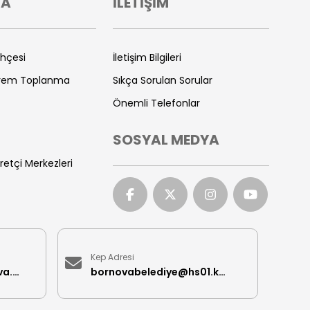
VA
İLETİŞİM
ihçesi
İletişim Bilgileri
prem Toplanma
Sıkça Sorulan Sorular
Önemli Telefonlar
SOSYAL MEDYA
retçi Merkezleri
Kep Adresi
iletisimmerkezi@bornova.bel.tr
bornovabelediye@hs01.kep.tr