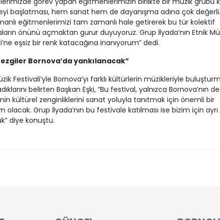
erimizde görev yapan eğitmenlerimizin birlikte bir müzik grubu 
eyi başlatması, hem sanat hem de dayanışma adına çok değerli.
manlı eğitmenlerimizi tam zamanlı hale getirerek bu tür kolektif
ların önünü açmaktan gurur duyuyoruz. Grup İlyada’nın Etnik Mü
li’ne eşsiz bir renk katacağına inanıyorum” dedi.
 ezgiler Bornova’da yankılanacak”
zik Festivali’yle Bornova’yı farklı kültürlerin müzikleriyle buluştur
ıklarını belirten Başkan Eşki, “Bu festival, yalnızca Bornova’nın değ
’nin kültürel zenginliklerini sanat yoluyla tanıtmak için önemli bir
m olacak. Grup İlyada’nın bu festivale katılması ise bizim için ayrı 
k” diye konuştu.