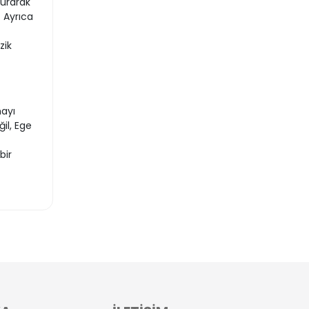
kurarak
 Ayrıca
zik
mayı
il, Ege
bir