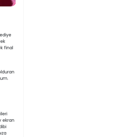
ediye
rek
k final
olduran
orum.
leri
v ekran
ibi
ıza