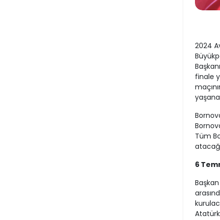
2024 Av
Büyükp
Başkanı
finale 
maçının
yaşana
Bornov
Bornoval
Tüm Bor
atacağı
6 Tem
Başkan 
arasınd
kurulac
Atatürk