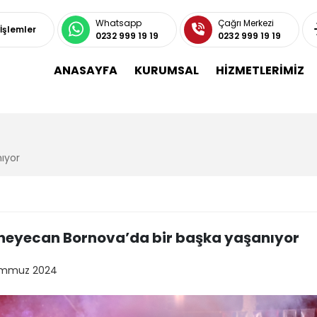
Whatsapp
Çağrı Merkezi
 İşlemler
0232 999 19 19
0232 999 19 19
ANASAYFA
KURUMSAL
HİZMETLERİMİZ
ıyor
i heyecan Bornova’da bir başka yaşanıyor
emmuz 2024