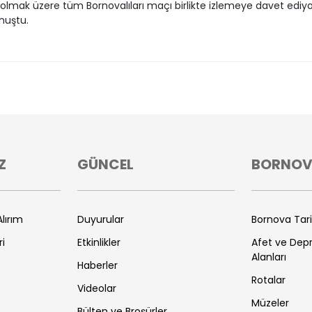
olmak üzere tüm Bornovalıları maçı birlikte izlemeye davet ediy
nuştu.
Z
GÜNCEL
BORNO
lırım
Duyurular
Bornova Tar
ri
Etkinlikler
Afet ve De
Alanları
Haberler
Rotalar
Videolar
Müzeler
Bülten ve Broşürler