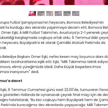
rupa Futbol Şampiyonası'nın heyecanı, Bornova Belediyesi’nin
ark’ta kurduğu dev ekranda yaşanmaya devam etti. Bornova Bel
 Ömer Eşki, A Milli Futbol Takımı’nın, Avusturya’yı 2-1 yenerek çey
yükseldiği karşılaşmada coşkuya ortak oldu. 6 Temmuz’daki çeyre
 heyecanı, Büyükpark’a ek olarak Çamdibi Atatürk Parkı’nda da
cak.
a Belediye Başkanı Ömer Eşki, nefes kesen maç boyunca alanı d
ıların tezahüratlarına eşlik etti. Eşki, "Milli Takımımızı tebrik ediy
nova, elimiz yüreğimizde izledi. Daha büyük başarılara imza
mıza inanıyorum" dedi.
muz’a davet
Eşki, 6 Temmuz Cumartesi günü saat 22.00'de, turnuvanın favori
a gösterilen Hollanda ile oynanacak çeyrek final maçı için de de
ağını hatırlatarak, “Bu kez coşkuyu hem Büyükpark hem de Çamd
 Parkı’nda kuracağımız dev ekranlarda yaşayacağız. Milli Takımım