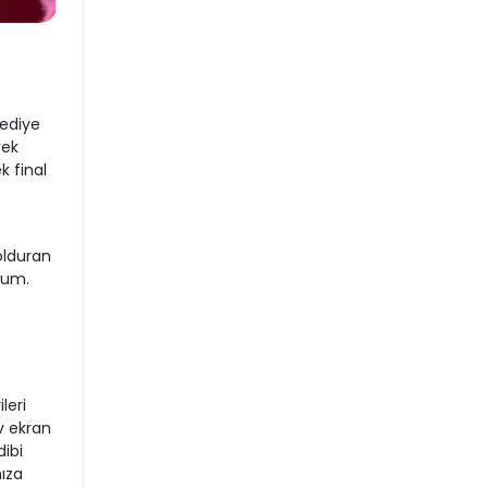
ediye
rek
k final
olduran
orum.
leri
v ekran
ibi
ıza