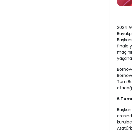
2024 Av
Büyükp
Başkanı
finale 
maçının
yaşana
Bornov
Bornoval
Tüm Bor
atacağı
6 Tem
Başkan 
arasınd
kurulac
Atatürk