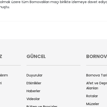
olmak üzere tüm Bornovalıları maçı birlikte izlemeye davet ediy
nuştu.
Z
GÜNCEL
BORNO
lırım
Duyurular
Bornova Tar
ri
Etkinlikler
Afet ve De
Alanları
Haberler
Rotalar
Videolar
Müzeler
Bülten ve Broşürler