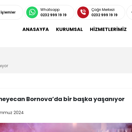
Whatsapp
Çağrı Merkezi
ı İşlemler
0232 999 19 19
0232 999 19 19
ANASAYFA
KURUMSAL
HİZMETLERİMİZ
ıyor
i heyecan Bornova’da bir başka yaşanıyor
emmuz 2024