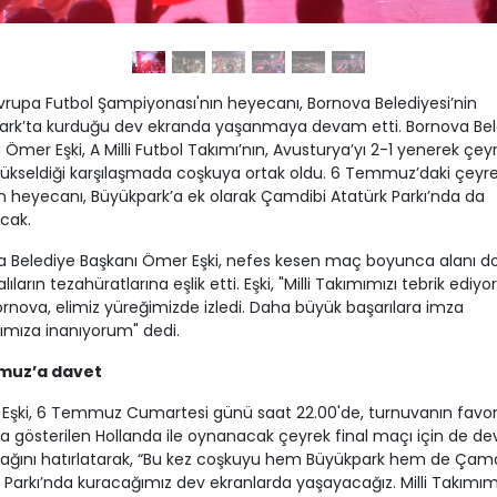
rupa Futbol Şampiyonası'nın heyecanı, Bornova Belediyesi’nin
ark’ta kurduğu dev ekranda yaşanmaya devam etti. Bornova Bel
 Ömer Eşki, A Milli Futbol Takımı’nın, Avusturya’yı 2-1 yenerek çey
yükseldiği karşılaşmada coşkuya ortak oldu. 6 Temmuz’daki çeyre
 heyecanı, Büyükpark’a ek olarak Çamdibi Atatürk Parkı’nda da
cak.
a Belediye Başkanı Ömer Eşki, nefes kesen maç boyunca alanı d
ıların tezahüratlarına eşlik etti. Eşki, "Milli Takımımızı tebrik ediy
nova, elimiz yüreğimizde izledi. Daha büyük başarılara imza
mıza inanıyorum" dedi.
muz’a davet
Eşki, 6 Temmuz Cumartesi günü saat 22.00'de, turnuvanın favori
a gösterilen Hollanda ile oynanacak çeyrek final maçı için de de
ağını hatırlatarak, “Bu kez coşkuyu hem Büyükpark hem de Çamd
 Parkı’nda kuracağımız dev ekranlarda yaşayacağız. Milli Takımım