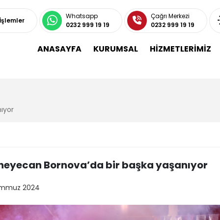
Whatsapp
Çağrı Merkezi
 İşlemler
0232 999 19 19
0232 999 19 19
ANASAYFA
KURUMSAL
HİZMETLERİMİZ
ıyor
i heyecan Bornova’da bir başka yaşanıyor
emmuz 2024