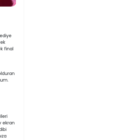
ediye
rek
k final
olduran
orum.
leri
v ekran
ibi
ıza