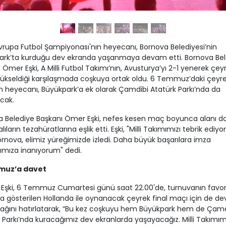
rupa Futbol Şampiyonası'nın heyecanı, Bornova Belediyesi’nin
ark’ta kurduğu dev ekranda yaşanmaya devam etti. Bornova Bel
 Ömer Eşki, A Milli Futbol Takımı’nın, Avusturya’yı 2-1 yenerek çey
yükseldiği karşılaşmada coşkuya ortak oldu. 6 Temmuz’daki çeyre
 heyecanı, Büyükpark’a ek olarak Çamdibi Atatürk Parkı’nda da
cak.
a Belediye Başkanı Ömer Eşki, nefes kesen maç boyunca alanı d
ıların tezahüratlarına eşlik etti. Eşki, "Milli Takımımızı tebrik ediy
nova, elimiz yüreğimizde izledi. Daha büyük başarılara imza
mıza inanıyorum" dedi.
muz’a davet
Eşki, 6 Temmuz Cumartesi günü saat 22.00'de, turnuvanın favori
a gösterilen Hollanda ile oynanacak çeyrek final maçı için de de
ağını hatırlatarak, “Bu kez coşkuyu hem Büyükpark hem de Çamd
 Parkı’nda kuracağımız dev ekranlarda yaşayacağız. Milli Takımım