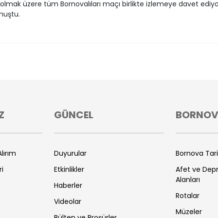
olmak üzere tüm Bornovalıları maçı birlikte izlemeye davet ediy
nuştu.
Z
GÜNCEL
BORNO
lırım
Duyurular
Bornova Tar
ri
Etkinlikler
Afet ve De
Alanları
Haberler
Rotalar
Videolar
Müzeler
Bülten ve Broşürler