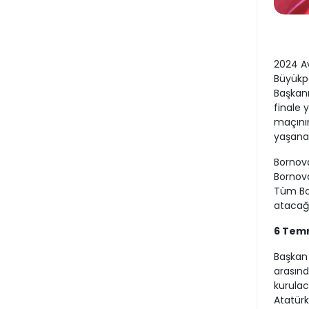
2024 Av
Büyükp
Başkanı
finale 
maçının
yaşana
Bornov
Bornoval
Tüm Bor
atacağı
6 Tem
Başkan 
arasınd
kurulac
Atatürk