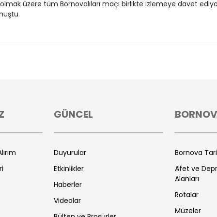
olmak üzere tüm Bornovalıları maçı birlikte izlemeye davet ediy
nuştu.
Z
GÜNCEL
BORNO
lırım
Duyurular
Bornova Tar
ri
Etkinlikler
Afet ve De
Alanları
Haberler
Rotalar
Videolar
Müzeler
Bülten ve Broşürler