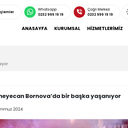
Whatsapp
Çağrı Merkezi
 İşlemler
0232 999 19 19
0232 999 19 19
ANASAYFA
KURUMSAL
HİZMETLERİMİZ
ıyor
i heyecan Bornova’da bir başka yaşanıyor
emmuz 2024