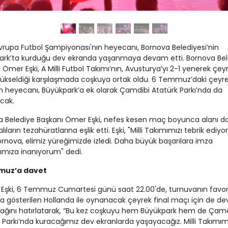
rupa Futbol Şampiyonası'nın heyecanı, Bornova Belediyesi’nin
ark’ta kurduğu dev ekranda yaşanmaya devam etti. Bornova Bel
 Ömer Eşki, A Milli Futbol Takımı’nın, Avusturya’yı 2-1 yenerek çey
yükseldiği karşılaşmada coşkuya ortak oldu. 6 Temmuz’daki çeyre
 heyecanı, Büyükpark’a ek olarak Çamdibi Atatürk Parkı’nda da
cak.
a Belediye Başkanı Ömer Eşki, nefes kesen maç boyunca alanı d
ıların tezahüratlarına eşlik etti. Eşki, "Milli Takımımızı tebrik ediy
nova, elimiz yüreğimizde izledi. Daha büyük başarılara imza
mıza inanıyorum" dedi.
muz’a davet
Eşki, 6 Temmuz Cumartesi günü saat 22.00'de, turnuvanın favori
a gösterilen Hollanda ile oynanacak çeyrek final maçı için de de
ağını hatırlatarak, “Bu kez coşkuyu hem Büyükpark hem de Çamd
 Parkı’nda kuracağımız dev ekranlarda yaşayacağız. Milli Takımım