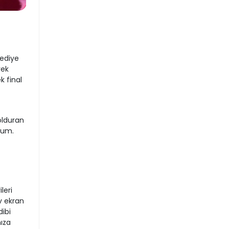
ediye
rek
k final
olduran
orum.
leri
v ekran
ibi
ıza