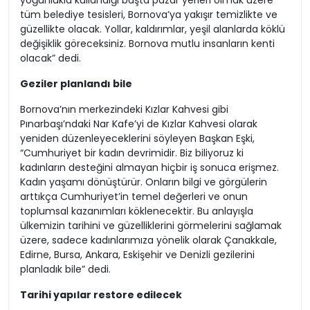
yoğunlukla kullandığı başta pazar yerleri olmak üzere
tüm belediye tesisleri, Bornova’ya yakışır temizlikte ve
güzellikte olacak. Yollar, kaldırımlar, yeşil alanlarda köklü
değişiklik göreceksiniz. Bornova mutlu insanların kenti
olacak” dedi.
Geziler planlandı bile
Bornova’nın merkezindeki Kızlar Kahvesi gibi
Pınarbaşı’ndaki Nar Kafe’yi de Kızlar Kahvesi olarak
yeniden düzenleyeceklerini söyleyen Başkan Eşki,
“Cumhuriyet bir kadın devrimidir. Biz biliyoruz ki
kadınların desteğini almayan hiçbir iş sonuca erişmez.
Kadın yaşamı dönüştürür. Onların bilgi ve görgülerin
arttıkça Cumhuriyet’in temel değerleri ve onun
toplumsal kazanımları köklenecektir. Bu anlayışla
ülkemizin tarihini ve güzelliklerini görmelerini sağlamak
üzere, sadece kadınlarımıza yönelik olarak Çanakkale,
Edirne, Bursa, Ankara, Eskişehir ve Denizli gezilerini
planladık bile” dedi.
Tarihi yapılar restore edilecek