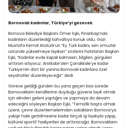
Bornovalı kadınlar, Türkiye’yi gezecek
Bornova Belediye Başkanı Ömer Eşki, Pınarbaşı’nda
kadınların düzenlediği kahvaltıya konuk oldu. Gazi
Mustafa Kemal Atatürk’ün “Ey Türk kadını, sen omuzlar
üstünde yükselmeye layıksın” sözlerini hatırlatan Başkan
Eşki, “Kadınlar evde kapalı kalmasın, bilgileri, görgüleri
arttırsın istiyoruz. Anıtkabir’den Çanakkale’ye kadar
Türkiye’nin dört bir yanına Bornovalı kadınlara özel
seyahatler düzenleyeceğiz” dedi.
Göreve geldiği günden bu yana geçen kısa sürede
Bornovalıların kendilerine duyduğu güvene layık olmak
için elinden geleni yaptığını ve yapmaya da devam
edeceğini söyleyen Başkan Eşki, “Temizlik başta olmak
üzere, çevre düzenlemelerinden sokakların Bornova’ya
yakışır hale getirilmesine kadar birçok işi layıkıyla yapıp,
kültürel sportif faaliyetleri de arttıracağız. Bornovalıların