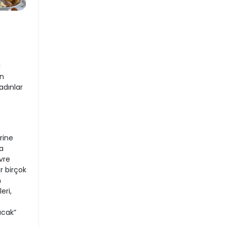
i
en
adınlar
rine
a
vre
r birçok
n
eri,
acak”