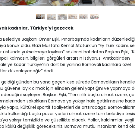
alı kadınlar, Türkiye’yi gezecek
 Belediye Başkanı Ömer Eşki, Pınarbaşı’nda kadınların düzenlediğ
ıya konuk oldu. Gazi Mustafa Kemal Atatürk’ün “Ey Türk kadını, s
 üstünde yükselmeye layıksın” sözlerini hatırlatan Başkan Eşki, “K
alı kalmasın, bilgileri, görgüleri arttırsın istiyoruz. Anıtkabir’den
le’ye kadar Türkiye’nin dört bir yanına Bornovalı kadınlara özel
ler düzenleyeceğiz” dedi.
geldiği günden bu yana geçen kısa sürede Bornovalıların kendile
 güvene layık olmak için elinden geleni yaptığını ve yapmaya d
deceğini söyleyen Başkan Eşki, “Temizlik başta olmak üzere, çe
melerinden sokakların Bornova’ya yakışır hale getirilmesine kada
kıyla yapıp, kültürel sportif faaliyetleri de arttıracağız. Bornovalıları
kla kullandığı başta pazar yerleri olmak üzere tüm belediye tesisl
ya yakışır temizlikte ve güzellikte olacak. Yollar, kaldırımlar, yeşil
da köklü değişiklik göreceksiniz. Bornova mutlu insanların kenti ol