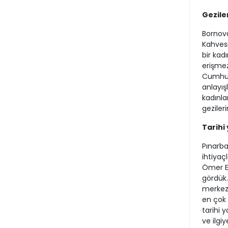
Gezile
Bornova
Kahvesi
bir kad
erişmez
Cumhuri
anlayış
kadınla
gezileri
Tarihi
Pınarba
ihtiyaçl
Ömer Eş
gördük. 
merkezi
en çok 
tarihi 
ve ilgi