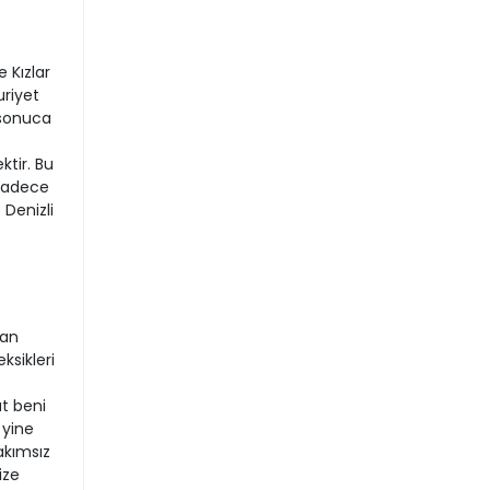
 Kızlar
riyet
ş sonuca
tir. Bu
 sadece
 Denizli
kan
ksikleri
at beni
 yine
akımsız
ize