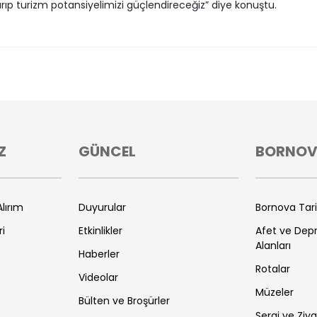
rıp turizm potansiyelimizi güçlendireceğiz” diye konuştu.
Z
GÜNCEL
BORNO
lırım
Duyurular
Bornova Tar
ri
Etkinlikler
Afet ve De
Alanları
Haberler
Rotalar
Videolar
Müzeler
Bülten ve Broşürler
Sergi ve Ziya