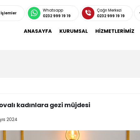
Whatsapp
Çağrı Merkezi
ı İşlemler
0232 999 19 19
0232 999 19 19
ANASAYFA
KURUMSAL
HİZMETLERİMİZ
ovalı kadınlara gezi müjdesi
yıs 2024