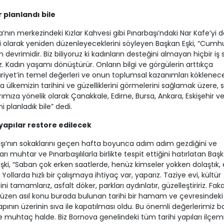
r planlandı bile
’nın merkezindeki Kızlar Kahvesi gibi Pınarbaşı’ndaki Nar Kafe’yi de
 olarak yeniden düzenleyeceklerini söyleyen Başkan Eşki, “Cumhu
ın devrimidir. Biz biliyoruz ki kadınların desteğini almayan hiçbir i
. Kadın yaşamı dönüştürür. Onların bilgi ve görgülerin arttıkça
yet’in temel değerleri ve onun toplumsal kazanımları köklenecek
la ülkemizin tarihini ve güzelliklerini görmelerini sağlamak üzere,
rımıza yönelik olarak Çanakkale, Edirne, Bursa, Ankara, Eskişehir ve
ni planladık bile” dedi.
 yapılar restore edilecek
şı’nın sokaklarını geçen hafta boyunca adım adım gezdiğini ve
arı muhtar ve Pınarbaşılılarla birlikte tespit ettiğini hatırlatan Baş
ki, “Saban çok erken saatlerde, henüz kimseler yokken dolaştık, e
Yollarda hızlı bir çalışmaya ihtiyaç var, yaparız. Taziye evi, kültür
ni tamamlarız, asfalt döker, parkları aydınlatır, güzelleştiririz. Fak
üzen asıl konu burada bulunan tarihi bir hamam ve çevresindeki
yapının üzerinin sıva ile kapatılması oldu. Bu önemli değerlerimiz b
ye muhtaç halde. Biz Bornova genelindeki tüm tarihi yapıları ilçem