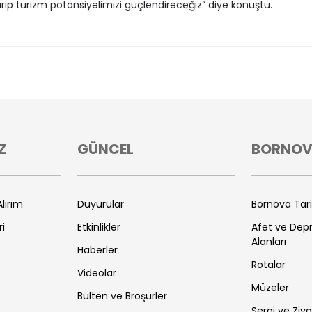
rıp turizm potansiyelimizi güçlendireceğiz” diye konuştu.
Z
GÜNCEL
BORNO
lırım
Duyurular
Bornova Tar
ri
Etkinlikler
Afet ve De
Alanları
Haberler
Rotalar
Videolar
Müzeler
Bülten ve Broşürler
Sergi ve Ziya