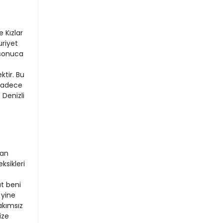
 Kızlar
riyet
ş sonuca
tir. Bu
 sadece
 Denizli
kan
ksikleri
at beni
 yine
akımsız
ize