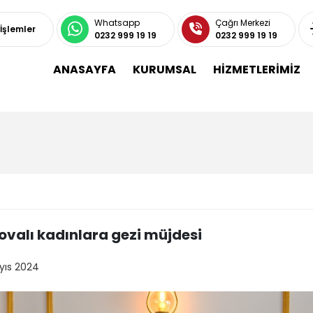
Whatsapp
Çağrı Merkezi
 İşlemler
0232 999 19 19
0232 999 19 19
ANASAYFA
KURUMSAL
HİZMETLERİMİZ
ovalı kadınlara gezi müjdesi
yıs 2024