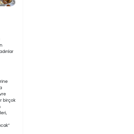
i
en
adınlar
rine
a
vre
r birçok
n
eri,
acak”