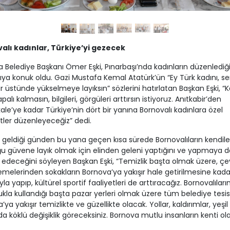
alı kadınlar, Türkiye’yi gezecek
 Belediye Başkanı Ömer Eşki, Pınarbaşı’nda kadınların düzenlediğ
ıya konuk oldu. Gazi Mustafa Kemal Atatürk’ün “Ey Türk kadını, s
 üstünde yükselmeye layıksın” sözlerini hatırlatan Başkan Eşki, “K
alı kalmasın, bilgileri, görgüleri arttırsın istiyoruz. Anıtkabir’den
le’ye kadar Türkiye’nin dört bir yanına Bornovalı kadınlara özel
ler düzenleyeceğiz” dedi.
geldiği günden bu yana geçen kısa sürede Bornovalıların kendile
 güvene layık olmak için elinden geleni yaptığını ve yapmaya d
deceğini söyleyen Başkan Eşki, “Temizlik başta olmak üzere, çe
melerinden sokakların Bornova’ya yakışır hale getirilmesine kada
kıyla yapıp, kültürel sportif faaliyetleri de arttıracağız. Bornovalıları
kla kullandığı başta pazar yerleri olmak üzere tüm belediye tesisl
ya yakışır temizlikte ve güzellikte olacak. Yollar, kaldırımlar, yeşil
da köklü değişiklik göreceksiniz. Bornova mutlu insanların kenti ol