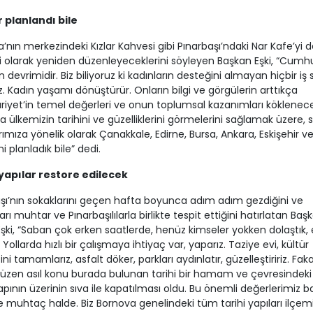
r planlandı bile
’nın merkezindeki Kızlar Kahvesi gibi Pınarbaşı’ndaki Nar Kafe’yi de
 olarak yeniden düzenleyeceklerini söyleyen Başkan Eşki, “Cumhu
ın devrimidir. Biz biliyoruz ki kadınların desteğini almayan hiçbir i
. Kadın yaşamı dönüştürür. Onların bilgi ve görgülerin arttıkça
yet’in temel değerleri ve onun toplumsal kazanımları köklenecek
la ülkemizin tarihini ve güzelliklerini görmelerini sağlamak üzere,
rımıza yönelik olarak Çanakkale, Edirne, Bursa, Ankara, Eskişehir ve
ni planladık bile” dedi.
 yapılar restore edilecek
şı’nın sokaklarını geçen hafta boyunca adım adım gezdiğini ve
arı muhtar ve Pınarbaşılılarla birlikte tespit ettiğini hatırlatan Baş
ki, “Saban çok erken saatlerde, henüz kimseler yokken dolaştık, e
Yollarda hızlı bir çalışmaya ihtiyaç var, yaparız. Taziye evi, kültür
ni tamamlarız, asfalt döker, parkları aydınlatır, güzelleştiririz. Fak
üzen asıl konu burada bulunan tarihi bir hamam ve çevresindeki
yapının üzerinin sıva ile kapatılması oldu. Bu önemli değerlerimiz b
ye muhtaç halde. Biz Bornova genelindeki tüm tarihi yapıları ilçem