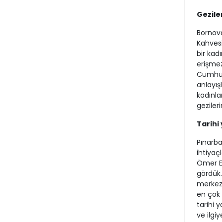
Gezile
Bornova
Kahvesi
bir kad
erişmez
Cumhuri
anlayış
kadınla
gezileri
Tarihi
Pınarba
ihtiyaçl
Ömer Eş
gördük. 
merkezi
en çok 
tarihi 
ve ilgi