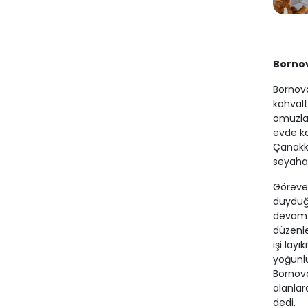
Bornov
Bornova
kahvalt
omuzlar
evde kap
Çanakka
seyahat
Göreve 
duyduğu
devam e
düzenle
işi layı
yoğunlu
Bornova’
alanlar
dedi.