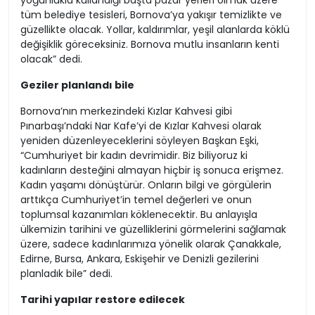
yoğunlukla kullandığı başta pazar yerleri olmak üzere
tüm belediye tesisleri, Bornova’ya yakışır temizlikte ve
güzellikte olacak. Yollar, kaldırımlar, yeşil alanlarda köklü
değişiklik göreceksiniz. Bornova mutlu insanların kenti
olacak” dedi.
Geziler planlandı bile
Bornova’nın merkezindeki Kızlar Kahvesi gibi
Pınarbaşı’ndaki Nar Kafe’yi de Kızlar Kahvesi olarak
yeniden düzenleyeceklerini söyleyen Başkan Eşki,
“Cumhuriyet bir kadın devrimidir. Biz biliyoruz ki
kadınların desteğini almayan hiçbir iş sonuca erişmez.
Kadın yaşamı dönüştürür. Onların bilgi ve görgülerin
arttıkça Cumhuriyet’in temel değerleri ve onun
toplumsal kazanımları köklenecektir. Bu anlayışla
ülkemizin tarihini ve güzelliklerini görmelerini sağlamak
üzere, sadece kadınlarımıza yönelik olarak Çanakkale,
Edirne, Bursa, Ankara, Eskişehir ve Denizli gezilerini
planladık bile” dedi.
Tarihi yapılar restore edilecek