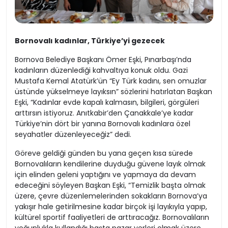
Bornovalı kadınlar, Türkiye’yi gezecek
Bornova Belediye Başkanı Ömer Eşki, Pınarbaşı’nda
kadınların düzenlediği kahvaltıya konuk oldu. Gazi
Mustafa Kemal Atatürk’ün “Ey Türk kadını, sen omuzlar
üstünde yükselmeye layıksın” sözlerini hatırlatan Başkan
Eşki, “Kadınlar evde kapalı kalmasın, bilgileri, görgüleri
arttırsın istiyoruz. Anıtkabir’den Çanakkale’ye kadar
Türkiye’nin dört bir yanına Bornovalı kadınlara özel
seyahatler düzenleyeceğiz” dedi.
Göreve geldiği günden bu yana geçen kısa sürede
Bornovalıların kendilerine duyduğu güvene layık olmak
için elinden geleni yaptığını ve yapmaya da devam
edeceğini söyleyen Başkan Eşki, “Temizlik başta olmak
üzere, çevre düzenlemelerinden sokakların Bornova’ya
yakışır hale getirilmesine kadar birçok işi layıkıyla yapıp,
kültürel sportif faaliyetleri de arttıracağız. Bornovalıların