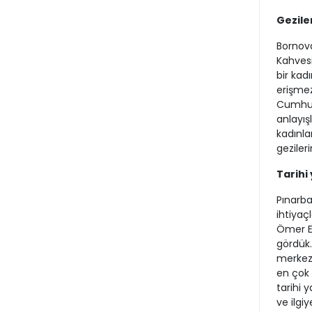
Gezile
Bornova
Kahvesi
bir kad
erişmez
Cumhuri
anlayış
kadınla
gezileri
Tarihi
Pınarba
ihtiyaçl
Ömer Eş
gördük. 
merkezi
en çok 
tarihi 
ve ilgi