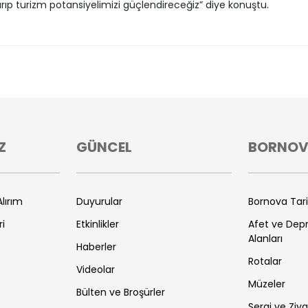
rıp turizm potansiyelimizi güçlendireceğiz” diye konuştu.
Z
GÜNCEL
BORNO
lırım
Duyurular
Bornova Tar
ri
Etkinlikler
Afet ve De
Alanları
Haberler
Rotalar
Videolar
Müzeler
Bülten ve Broşürler
Sergi ve Ziya