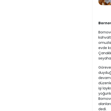
Bornov
Bornova
kahvalt
omuzlar
evde kap
Çanakka
seyahat
Göreve 
duyduğu
devam e
düzenle
işi layı
yoğunlu
Bornova’
alanlar
dedi.