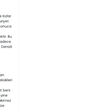
 Kızlar
riyet
ş sonuca
tir. Bu
 sadece
 Denizli
kan
ksikleri
at beni
 yine
akımsız
ize