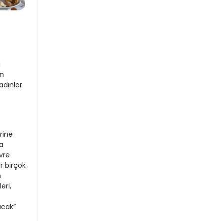
i
en
adınlar
rine
a
vre
r birçok
n
eri,
acak”