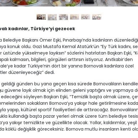
alı kadınlar, Türkiye’yi gezecek
 Belediye Başkanı Ömer Eşki, Pınarbaşı’nda kadınların düzenlediğ
ıya konuk oldu. Gazi Mustafa Kemal Atatürk’ün “Ey Türk kadını, s
 üstünde yükselmeye layıksın” sözlerini hatırlatan Başkan Eşki, “K
alı kalmasın, bilgileri, görgüleri arttırsın istiyoruz. Anıtkabir’den
le’ye kadar Türkiye’nin dört bir yanına Bornovalı kadınlara özel
ler düzenleyeceğiz” dedi.
geldiği günden bu yana geçen kısa sürede Bornovalıların kendile
 güvene layık olmak için elinden geleni yaptığını ve yapmaya d
deceğini söyleyen Başkan Eşki, “Temizlik başta olmak üzere, çe
melerinden sokakların Bornova’ya yakışır hale getirilmesine kada
kıyla yapıp, kültürel sportif faaliyetleri de arttıracağız. Bornovalıları
kla kullandığı başta pazar yerleri olmak üzere tüm belediye tesisl
ya yakışır temizlikte ve güzellikte olacak. Yollar, kaldırımlar, yeşil
da köklü değişiklik göreceksiniz. Bornova mutlu insanların kenti ol