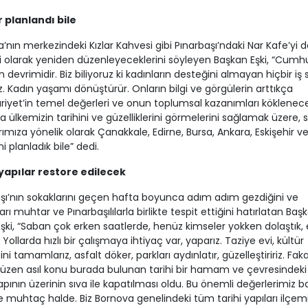
r planlandı bile
’nın merkezindeki Kızlar Kahvesi gibi Pınarbaşı’ndaki Nar Kafe’yi de
 olarak yeniden düzenleyeceklerini söyleyen Başkan Eşki, “Cumhu
ın devrimidir. Biz biliyoruz ki kadınların desteğini almayan hiçbir i
. Kadın yaşamı dönüştürür. Onların bilgi ve görgülerin arttıkça
yet’in temel değerleri ve onun toplumsal kazanımları köklenecek
la ülkemizin tarihini ve güzelliklerini görmelerini sağlamak üzere,
rımıza yönelik olarak Çanakkale, Edirne, Bursa, Ankara, Eskişehir ve
ni planladık bile” dedi.
 yapılar restore edilecek
şı’nın sokaklarını geçen hafta boyunca adım adım gezdiğini ve
arı muhtar ve Pınarbaşılılarla birlikte tespit ettiğini hatırlatan Baş
ki, “Saban çok erken saatlerde, henüz kimseler yokken dolaştık, e
Yollarda hızlı bir çalışmaya ihtiyaç var, yaparız. Taziye evi, kültür
ni tamamlarız, asfalt döker, parkları aydınlatır, güzelleştiririz. Fak
üzen asıl konu burada bulunan tarihi bir hamam ve çevresindeki
yapının üzerinin sıva ile kapatılması oldu. Bu önemli değerlerimiz b
ye muhtaç halde. Biz Bornova genelindeki tüm tarihi yapıları ilçem