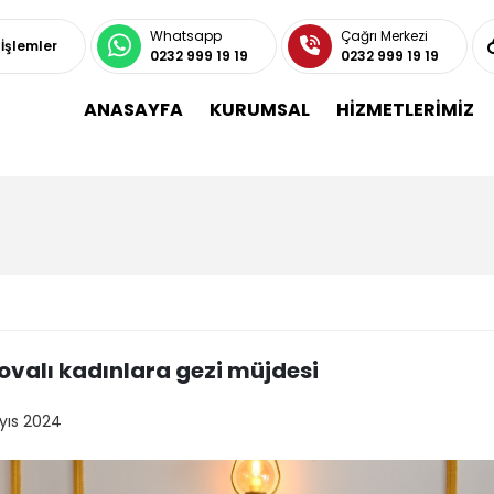
Whatsapp
Çağrı Merkezi
 İşlemler
0232 999 19 19
0232 999 19 19
ANASAYFA
KURUMSAL
HİZMETLERİMİZ
ovalı kadınlara gezi müjdesi
yıs 2024