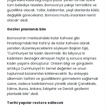
yoğunlukla kullandığı başta pazar yerleri olmak üzere
tüm belediye tesisleri, Bornova’ya yakışır temizlikte ve
güzellikte olacak. Yollar, kaldırımlar, yeşil alanlarda köklü
değişiklik göreceksiniz. Bornova mutlu insanların kenti
olacak” dedi.
Geziler planlandı bile
Bornova’nın merkezindeki Kızlar Kahvesi gibi
Pınarbaşı’ndaki Nar Kafe’yi de Kızlar Kahvesi olarak
yeniden düzenleyeceklerini söyleyen Başkan Eşki,
“Cumhuriyet bir kadın devrimidir. Biz biliyoruz ki
kadınların desteğini almayan hiçbir iş sonuca erişmez.
Kadın yaşamı dönüştürür. Onların bilgi ve görgülerin
arttıkça Cumhuriyet’in temel değerleri ve onun
toplumsal kazanımları köklenecektir. Bu anlayışla
ülkemizin tarihini ve güzelliklerini görmelerini sağlamak
üzere, sadece kadınlarımıza yönelik olarak Çanakkale,
Edirne, Bursa, Ankara, Eskişehir ve Denizli gezilerini
planladık bile” dedi.
Tarihi yapılar restore edilecek