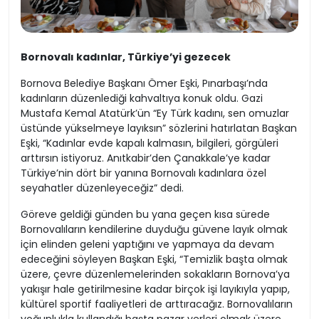
Bornovalı kadınlar, Türkiye’yi gezecek
Bornova Belediye Başkanı Ömer Eşki, Pınarbaşı’nda
kadınların düzenlediği kahvaltıya konuk oldu. Gazi
Mustafa Kemal Atatürk’ün “Ey Türk kadını, sen omuzlar
üstünde yükselmeye layıksın” sözlerini hatırlatan Başkan
Eşki, “Kadınlar evde kapalı kalmasın, bilgileri, görgüleri
arttırsın istiyoruz. Anıtkabir’den Çanakkale’ye kadar
Türkiye’nin dört bir yanına Bornovalı kadınlara özel
seyahatler düzenleyeceğiz” dedi.
Göreve geldiği günden bu yana geçen kısa sürede
Bornovalıların kendilerine duyduğu güvene layık olmak
için elinden geleni yaptığını ve yapmaya da devam
edeceğini söyleyen Başkan Eşki, “Temizlik başta olmak
üzere, çevre düzenlemelerinden sokakların Bornova’ya
yakışır hale getirilmesine kadar birçok işi layıkıyla yapıp,
kültürel sportif faaliyetleri de arttıracağız. Bornovalıların