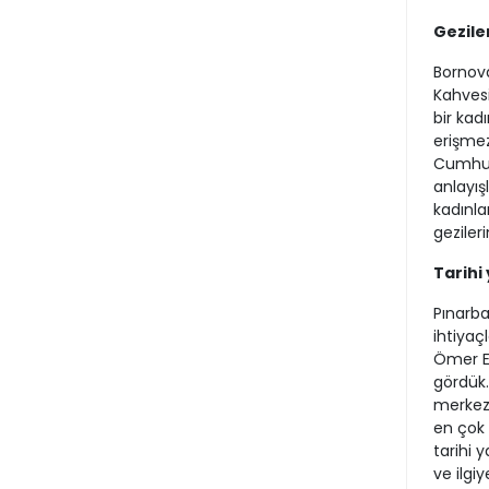
Gezile
Bornova
Kahvesi
bir kad
erişmez
Cumhuri
anlayış
kadınla
gezileri
Tarihi
Pınarba
ihtiyaçl
Ömer Eş
gördük. 
merkezi
en çok 
tarihi 
ve ilgi