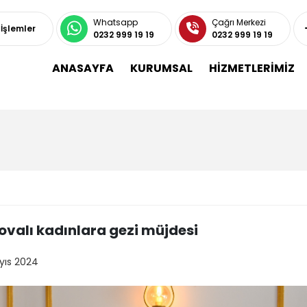
Whatsapp
Çağrı Merkezi
 İşlemler
0232 999 19 19
0232 999 19 19
ANASAYFA
KURUMSAL
HİZMETLERİMİZ
ovalı kadınlara gezi müjdesi
yıs 2024