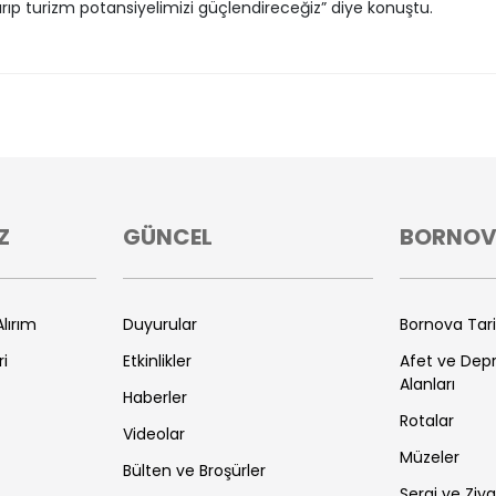
rıp turizm potansiyelimizi güçlendireceğiz” diye konuştu.
Z
GÜNCEL
BORNO
lırım
Duyurular
Bornova Tar
ri
Etkinlikler
Afet ve De
Alanları
Haberler
Rotalar
Videolar
Müzeler
Bülten ve Broşürler
Sergi ve Ziya