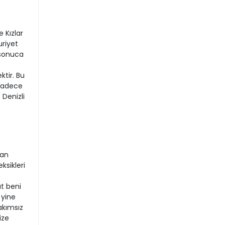
 Kızlar
riyet
ş sonuca
tir. Bu
 sadece
 Denizli
kan
ksikleri
at beni
 yine
akımsız
ize