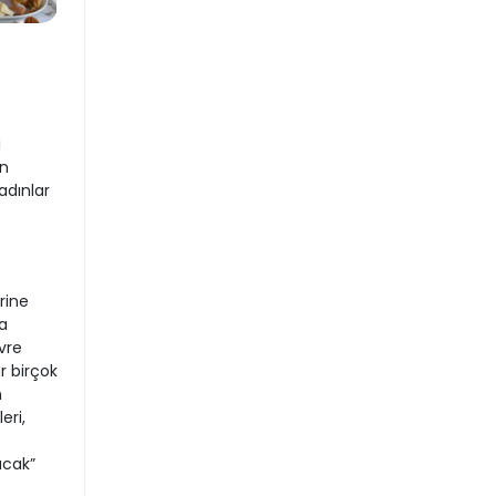
i
en
adınlar
rine
a
vre
r birçok
n
eri,
acak”