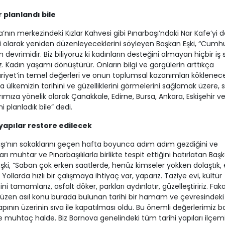
r planlandı bile
’nın merkezindeki Kızlar Kahvesi gibi Pınarbaşı’ndaki Nar Kafe’yi de
 olarak yeniden düzenleyeceklerini söyleyen Başkan Eşki, “Cumhu
ın devrimidir. Biz biliyoruz ki kadınların desteğini almayan hiçbir i
. Kadın yaşamı dönüştürür. Onların bilgi ve görgülerin arttıkça
yet’in temel değerleri ve onun toplumsal kazanımları köklenecek
la ülkemizin tarihini ve güzelliklerini görmelerini sağlamak üzere,
rımıza yönelik olarak Çanakkale, Edirne, Bursa, Ankara, Eskişehir ve
ni planladık bile” dedi.
 yapılar restore edilecek
şı’nın sokaklarını geçen hafta boyunca adım adım gezdiğini ve
arı muhtar ve Pınarbaşılılarla birlikte tespit ettiğini hatırlatan Baş
ki, “Saban çok erken saatlerde, henüz kimseler yokken dolaştık, e
Yollarda hızlı bir çalışmaya ihtiyaç var, yaparız. Taziye evi, kültür
ni tamamlarız, asfalt döker, parkları aydınlatır, güzelleştiririz. Fak
üzen asıl konu burada bulunan tarihi bir hamam ve çevresindeki
yapının üzerinin sıva ile kapatılması oldu. Bu önemli değerlerimiz b
ye muhtaç halde. Biz Bornova genelindeki tüm tarihi yapıları ilçem