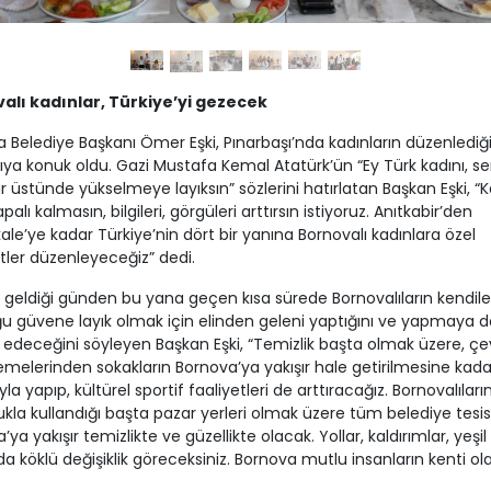
alı kadınlar, Türkiye’yi gezecek
 Belediye Başkanı Ömer Eşki, Pınarbaşı’nda kadınların düzenlediğ
ıya konuk oldu. Gazi Mustafa Kemal Atatürk’ün “Ey Türk kadını, s
 üstünde yükselmeye layıksın” sözlerini hatırlatan Başkan Eşki, “K
alı kalmasın, bilgileri, görgüleri arttırsın istiyoruz. Anıtkabir’den
le’ye kadar Türkiye’nin dört bir yanına Bornovalı kadınlara özel
ler düzenleyeceğiz” dedi.
geldiği günden bu yana geçen kısa sürede Bornovalıların kendile
 güvene layık olmak için elinden geleni yaptığını ve yapmaya d
deceğini söyleyen Başkan Eşki, “Temizlik başta olmak üzere, çe
melerinden sokakların Bornova’ya yakışır hale getirilmesine kada
kıyla yapıp, kültürel sportif faaliyetleri de arttıracağız. Bornovalıları
kla kullandığı başta pazar yerleri olmak üzere tüm belediye tesisl
ya yakışır temizlikte ve güzellikte olacak. Yollar, kaldırımlar, yeşil
da köklü değişiklik göreceksiniz. Bornova mutlu insanların kenti ol