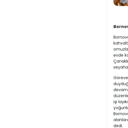
Bornov
Bornova
kahvalt
omuzlar
evde kap
Çanakka
seyahat
Göreve 
duyduğu
devam e
düzenle
işi layı
yoğunlu
Bornova’
alanlar
dedi.