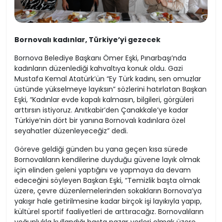
Bornovalı kadınlar, Türkiye’yi gezecek
Bornova Belediye Başkanı Ömer Eşki, Pınarbaşı’nda
kadınların düzenlediği kahvaltıya konuk oldu. Gazi
Mustafa Kemal Atatürk’ün “Ey Türk kadını, sen omuzlar
üstünde yükselmeye layıksın” sözlerini hatırlatan Başkan
Eşki, “Kadınlar evde kapalı kalmasın, bilgileri, görgüleri
arttırsın istiyoruz. Anıtkabir’den Çanakkale’ye kadar
Türkiye’nin dört bir yanına Bornovalı kadınlara özel
seyahatler düzenleyeceğiz” dedi.
Göreve geldiği günden bu yana geçen kısa sürede
Bornovalıların kendilerine duyduğu güvene layık olmak
için elinden geleni yaptığını ve yapmaya da devam
edeceğini söyleyen Başkan Eşki, “Temizlik başta olmak
üzere, çevre düzenlemelerinden sokakların Bornova’ya
yakışır hale getirilmesine kadar birçok işi layıkıyla yapıp,
kültürel sportif faaliyetleri de arttıracağız. Bornovalıların