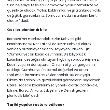
yoğunlukla kullandığı başta pazar yerleri olmak üzere
tüm belediye tesisleri, Bornova’ya yakışır temizlikte ve
güzellikte olacak. Yollar, kaldırımlar, yeşil alanlarda köklü
değişiklik göreceksiniz. Bornova mutlu insanların kenti
olacak” dedi.
Geziler planlandı bile
Bornova’nın merkezindeki Kızlar Kahvesi gibi
Pınarbaşı’ndaki Nar Kafe’yi de Kızlar Kahvesi olarak
yeniden düzenleyeceklerini söyleyen Başkan Eşki,
“Cumhuriyet bir kadın devrimidir. Biz biliyoruz ki
kadınların desteğini almayan hiçbir iş sonuca erişmez.
Kadın yaşamı dönüştürür. Onların bilgi ve görgülerin
arttıkça Cumhuriyet’in temel değerleri ve onun
toplumsal kazanımları köklenecektir. Bu anlayışla
ülkemizin tarihini ve güzelliklerini görmelerini sağlamak
üzere, sadece kadınlarımıza yönelik olarak Çanakkale,
Edirne, Bursa, Ankara, Eskişehir ve Denizli gezilerini
planladık bile” dedi.
Tarihi yapılar restore edilecek