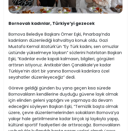
Bornovalı kadınlar, Türkiye’yi gezecek
Bornova Belediye Başkanı Ömer Eşki, Pınarbaşı’nda
kadınların düzenlediği kahvaltıya konuk oldu. Gazi
Mustafa Kemal Atatürk’ün “Ey Türk kadını, sen omuzlar
üstünde yükselmeye layıksın” sözlerini hatırlatan Başkan
Eşki, “Kadınlar evde kapalı kalmasın, bilgileri, görgüleri
arttırsın istiyoruz. Anıtkabir’den Çanakkale’ye kadar
Türkiye’nin dört bir yanına Bornovalı kadınlara özel
seyahatler düzenleyeceğiz” dedi.
Göreve geldiği günden bu yana geçen kısa sürede
Bornovalıların kendilerine duyduğu güvene layık olmak
için elinden geleni yaptığını ve yapmaya da devam
edeceğini söyleyen Başkan Eşki, “Temizlik başta olmak
üzere, çevre düzenlemelerinden sokakların Bornova’ya
yakışır hale getirilmesine kadar birçok işi layıkıyla yapıp,
kültürel sportif faaliyetleri de arttıracağız. Bornovalıların