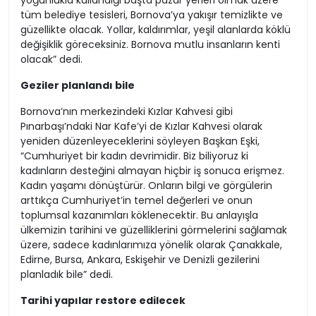
yoğunlukla kullandığı başta pazar yerleri olmak üzere
tüm belediye tesisleri, Bornova’ya yakışır temizlikte ve
güzellikte olacak. Yollar, kaldırımlar, yeşil alanlarda köklü
değişiklik göreceksiniz. Bornova mutlu insanların kenti
olacak” dedi.
Geziler planlandı bile
Bornova’nın merkezindeki Kızlar Kahvesi gibi
Pınarbaşı’ndaki Nar Kafe’yi de Kızlar Kahvesi olarak
yeniden düzenleyeceklerini söyleyen Başkan Eşki,
“Cumhuriyet bir kadın devrimidir. Biz biliyoruz ki
kadınların desteğini almayan hiçbir iş sonuca erişmez.
Kadın yaşamı dönüştürür. Onların bilgi ve görgülerin
arttıkça Cumhuriyet’in temel değerleri ve onun
toplumsal kazanımları köklenecektir. Bu anlayışla
ülkemizin tarihini ve güzelliklerini görmelerini sağlamak
üzere, sadece kadınlarımıza yönelik olarak Çanakkale,
Edirne, Bursa, Ankara, Eskişehir ve Denizli gezilerini
planladık bile” dedi.
Tarihi yapılar restore edilecek